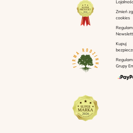
Lojalnoś
Zmień z
cookies
Regulam
Newslett
Kupuj
bezpiecz
Regulam
Grupy Em