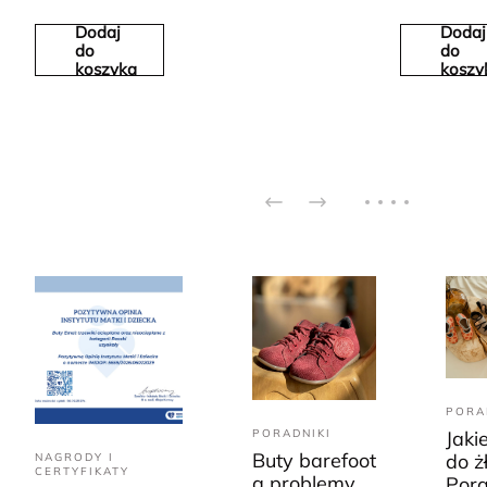
Dodaj
Dodaj
do
do
koszyka
koszy
PORA
PORADNIKI
Jaki
Buty barefoot
do ż
NAGRODY I
CERTYFIKATY
a problemy
Pora