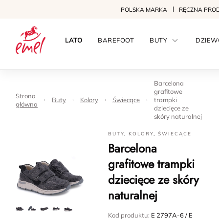
POLSKA MARKA
RĘCZNA PRO
LATO
BAREFOOT
BUTY
DZIEW
Barcelona
grafitowe
Strona
Buty
Kolory
Świecące
trampki
główna
dziecięce ze
skóry naturalnej
BUTY
,
KOLORY
,
ŚWIECĄCE
Barcelona
grafitowe trampki
dziecięce ze skóry
naturalnej
Kod produktu:
E 2797A-6 / E