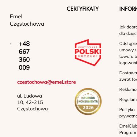
CERTYFIKATY
INFOR
Emel
Częstochowa
Jak dobr
dla dziec
+48
Odstąpie
umowy /
667
towaru b
360
logowan
009
Dostawa 
zwrot to
czestochowa@emel.store
Reklama
ul. Ludowa
Regulam
10, 42-215
Częstochowa
Polityka
prywatno
EmelClub
Program