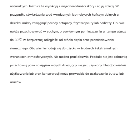
naturalnych. Różnice te wynikają z niejednorodności skóry i są jej zaletą. W
przypadku stwierdzenia wad wrodzonych lub nabytych kończyn dolnych u
dziecka, należy zasięgnąć porady ortopedy, fizjoterapeuty lub pediatry. Obuwie
należy przechowywać w suchym, przewiewnym pomieszczeniu w temperaturze
do 30℃, w bezpiecznej odległości od źródła ciepła oraz promieniowania
słonecznego. Obuwie nie nadaje się do użytku w trudnych i ekstremalnych
warunkach atmosferycznych. Nie można prać obuwia. Produkt nie jest zabawką –
przechowuj poza zasięgiem małych dzieci, gdy nie jest używany. Nieodpowiednie
użytkowanie lub brak konserwacji może prowadzić do uszkodzenia butów lub
urazów.