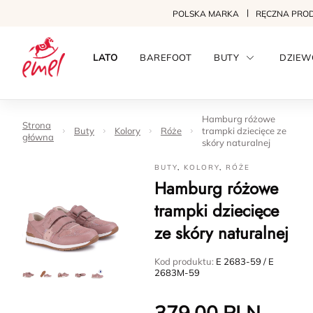
POLSKA MARKA
RĘCZNA PRO
LATO
BAREFOOT
BUTY
DZIEW
Hamburg różowe
Strona
Buty
Kolory
Róże
trampki dziecięce ze
główna
skóry naturalnej
BUTY
,
KOLORY
,
RÓŻE
Hamburg różowe
trampki dziecięce
ze skóry naturalnej
Kod produktu:
E 2683-59 / E
2683M-59
379.00
PLN