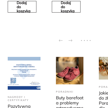
Dodaj
Dodaj
do
do
koszyka
koszyka
PORA
PORADNIKI
Jaki
Buty barefoot
do ż
NAGRODY I
CERTYFIKATY
a problemy
Pora
Pozytywna
ortopedyczne