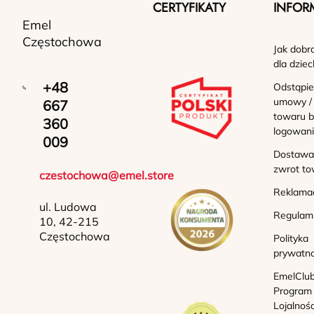
CERTYFIKATY
INFOR
Emel
Częstochowa
Jak dobr
dla dziec
+48
Odstąpie
umowy /
667
towaru b
360
logowan
009
Dostawa 
zwrot to
czestochowa@emel.store
Reklama
ul. Ludowa
Regulam
10, 42-215
Częstochowa
Polityka
prywatno
EmelClub
Program
Lojalnoś