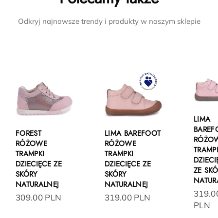
Odkryj najnowsze trendy i produkty w naszym sklepie
LIMA
BAREF
FOREST
LIMA BAREFOOT
RÓŻO
RÓŻOWE
RÓŻOWE
TRAMP
TRAMPKI
TRAMPKI
DZIECI
DZIECIĘCE ZE
DZIECIĘCE ZE
ZE SK
SKÓRY
SKÓRY
NATUR
NATURALNEJ
NATURALNEJ
319.0
309.00 PLN
319.00 PLN
PLN