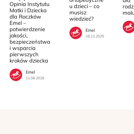
dla
Opinia Instytutu
u dzieci – co
rodz
Matki i Dziecka
musisz
mal
dla Roczków
wiedzieć?
Emel –
potwierdzenie
Emel
jakości,
16.12.2025
bezpieczeństwa
i wsparcia
pierwszych
kroków dziecka
Emel
11.06.2026