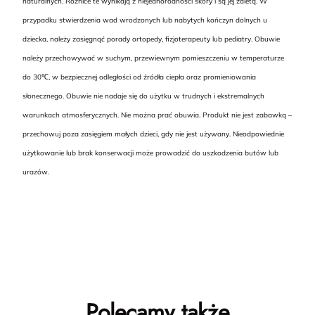
naturalnych. Różnice te wynikają z niejednorodności skóry i są jej zaletą. W
przypadku stwierdzenia wad wrodzonych lub nabytych kończyn dolnych u
dziecka, należy zasięgnąć porady ortopedy, fizjoterapeuty lub pediatry. Obuwie
należy przechowywać w suchym, przewiewnym pomieszczeniu w temperaturze
do 30℃, w bezpiecznej odległości od źródła ciepła oraz promieniowania
słonecznego. Obuwie nie nadaje się do użytku w trudnych i ekstremalnych
warunkach atmosferycznych. Nie można prać obuwia. Produkt nie jest zabawką –
przechowuj poza zasięgiem małych dzieci, gdy nie jest używany. Nieodpowiednie
użytkowanie lub brak konserwacji może prowadzić do uszkodzenia butów lub
urazów.
Polecamy także