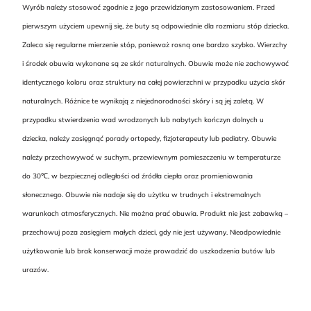
Wyrób należy stosować zgodnie z jego przewidzianym zastosowaniem. Przed
pierwszym użyciem upewnij się, że buty są odpowiednie dla rozmiaru stóp dziecka.
Zaleca się regularne mierzenie stóp, ponieważ rosną one bardzo szybko. Wierzchy
i środek obuwia wykonane są ze skór naturalnych. Obuwie może nie zachowywać
identycznego koloru oraz struktury na całej powierzchni w przypadku użycia skór
naturalnych. Różnice te wynikają z niejednorodności skóry i są jej zaletą. W
przypadku stwierdzenia wad wrodzonych lub nabytych kończyn dolnych u
dziecka, należy zasięgnąć porady ortopedy, fizjoterapeuty lub pediatry. Obuwie
należy przechowywać w suchym, przewiewnym pomieszczeniu w temperaturze
do 30℃, w bezpiecznej odległości od źródła ciepła oraz promieniowania
słonecznego. Obuwie nie nadaje się do użytku w trudnych i ekstremalnych
warunkach atmosferycznych. Nie można prać obuwia. Produkt nie jest zabawką –
przechowuj poza zasięgiem małych dzieci, gdy nie jest używany. Nieodpowiednie
użytkowanie lub brak konserwacji może prowadzić do uszkodzenia butów lub
urazów.