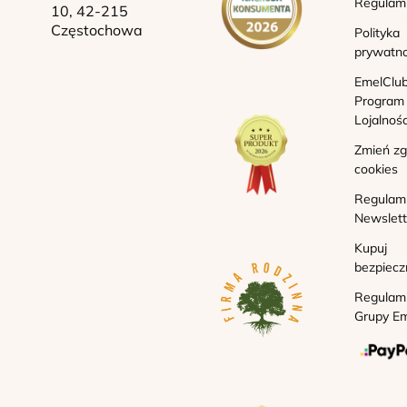
Regulam
10, 42-215
Częstochowa
Polityka
prywatno
EmelClub
Program
Lojalnoś
Zmień z
cookies
Regulam
Newslett
Kupuj
bezpiecz
Regulam
Grupy Em