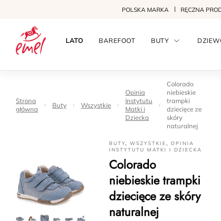
POLSKA MARKA
RĘCZNA PRO
LATO
BAREFOOT
BUTY
DZIEW
Colorado
Opinia
niebieskie
Strona
Instytutu
trampki
Buty
Wszystkie
główna
Matki i
dziecięce ze
Dziecka
skóry
naturalnej
BUTY
,
WSZYSTKIE
,
OPINIA
INSTYTUTU MATKI I DZIECKA
Colorado
niebieskie trampki
dziecięce ze skóry
naturalnej