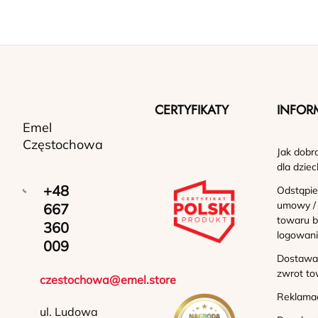
CERTYFIKATY
INFOR
Emel
Częstochowa
Jak dobr
dla dziec
+48
Odstąpie
umowy /
667
towaru b
360
logowan
009
Dostawa 
zwrot to
czestochowa@emel.store
Reklama
ul. Ludowa