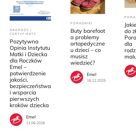
PORA
PORADNIKI
Jaki
Buty barefoot
do ż
NAGRODY I
CERTYFIKATY
a problemy
Pora
Pozytywna
ortopedyczne
dla
Opinia Instytutu
u dzieci – co
rodz
Matki i Dziecka
musisz
mal
dla Roczków
wiedzieć?
Emel –
potwierdzenie
Emel
jakości,
16.12.2025
bezpieczeństwa
i wsparcia
pierwszych
kroków dziecka
Emel
11.06.2026