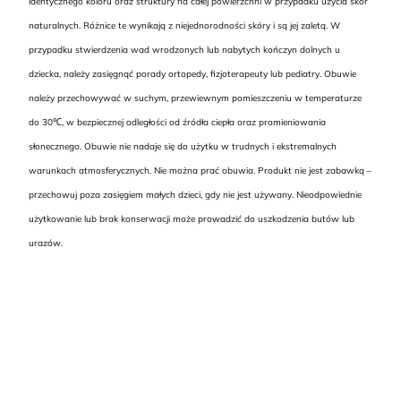
identycznego koloru oraz struktury na całej powierzchni w przypadku użycia skór
naturalnych. Różnice te wynikają z niejednorodności skóry i są jej zaletą. W
przypadku stwierdzenia wad wrodzonych lub nabytych kończyn dolnych u
dziecka, należy zasięgnąć porady ortopedy, fizjoterapeuty lub pediatry. Obuwie
należy przechowywać w suchym, przewiewnym pomieszczeniu w temperaturze
do 30℃, w bezpiecznej odległości od źródła ciepła oraz promieniowania
słonecznego. Obuwie nie nadaje się do użytku w trudnych i ekstremalnych
warunkach atmosferycznych. Nie można prać obuwia. Produkt nie jest zabawką –
przechowuj poza zasięgiem małych dzieci, gdy nie jest używany. Nieodpowiednie
użytkowanie lub brak konserwacji może prowadzić do uszkodzenia butów lub
urazów.