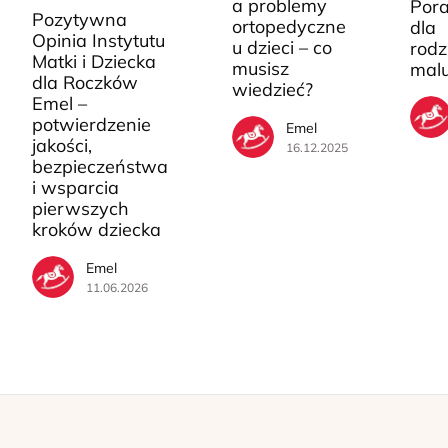
a problemy
Pora
Pozytywna
ortopedyczne
dla
Opinia Instytutu
u dzieci – co
rodz
Matki i Dziecka
musisz
mal
dla Roczków
wiedzieć?
Emel –
potwierdzenie
Emel
jakości,
16.12.2025
bezpieczeństwa
i wsparcia
pierwszych
kroków dziecka
Emel
11.06.2026