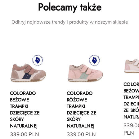
Polecamy także
Odkryj najnowsze trendy i produkty w naszym sklepie
COLO
BEŻO
COLORADO
COLORADO
TRAMP
BEŻOWE
RÓŻOWE
DZIECI
TRAMPKI
TRAMPKI
ZE SK
DZIECIĘCE ZE
DZIECIĘCE ZE
NATUR
SKÓRY
SKÓRY
339.0
NATURALNEJ
NATURALNEJ
PLN
339.00 PLN
339.00 PLN