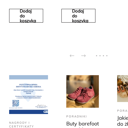
Dodaj
Dodaj
do
do
koszyka
koszyka
PORA
PORADNIKI
Jaki
Buty barefoot
do ż
NAGRODY I
CERTYFIKATY