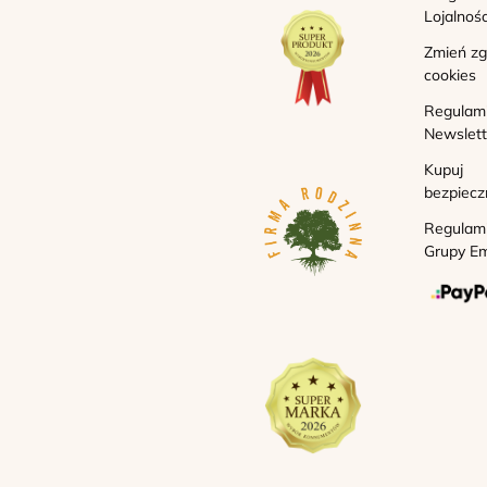
Lojalnoś
Zmień z
cookies
Regulam
Newslett
Kupuj
bezpiecz
Regulam
Grupy Em