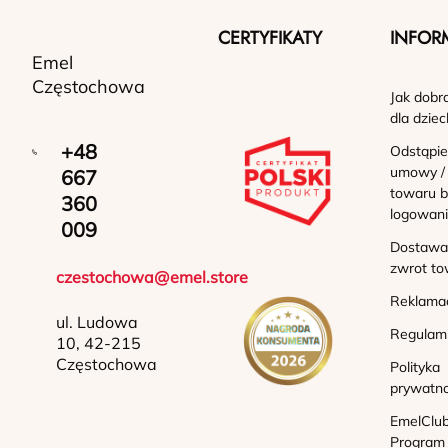
CERTYFIKATY
INFOR
Emel
Częstochowa
Jak dobr
dla dziec
+48
Odstąpie
umowy /
667
towaru b
360
logowan
009
Dostawa 
zwrot to
czestochowa@emel.store
Reklama
ul. Ludowa
Regulam
10, 42-215
Częstochowa
Polityka
prywatno
EmelClub
Program