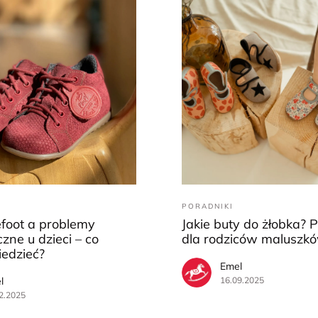
PORADNIKI
efoot a problemy
Jakie buty do żłobka? 
zne u dzieci – co
dla rodziców maluszk
iedzieć?
Emel
l
16.09.2025
2.2025