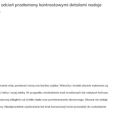
ki odcień przełamany kontrastowymi detalami nadaje
.
ierzenie stóp, ponieważ rosną one bardzo szybko. Wierzchy i środek obuwia wykonane są
ci skóry i są jej zaletą. W przypadku stwierdzenia wad wrodzonych lub nabytych kończyn
cznej odległości od źródła ciepła oraz promieniowania słonecznego. Obuwie nie nadaje
wany. Nieodpowiednie użytkowanie lub brak konserwacji może prowadzić do uszkodzenia