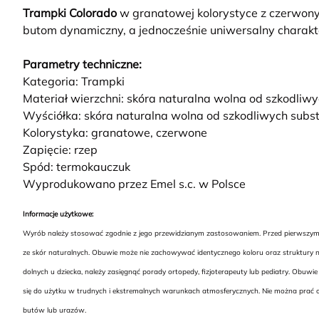
Trampki Colorado
w granatowej kolorystyce z czerwonym
butom dynamiczny, a jednocześnie uniwersalny charakter
Parametry techniczne:
Kategoria: Trampki
Materiał wierzchni: skóra naturalna wolna od szkodliwy
Wyściółka: skóra naturalna wolna od szkodliwych subst
Kolorystyka: granatowe, czerwone
Zapięcie: rzep
Spód: termokauczuk
Wyprodukowano przez Emel s.c. w Polsce
Informacje użytkowe:
Wyrób należy stosować zgodnie z jego przewidzianym zastosowaniem. Przed pierwszym uż
ze skór naturalnych. Obuwie może nie zachowywać identycznego koloru oraz struktury na
dolnych u dziecka, należy zasięgnąć porady ortopedy, fizjoterapeuty lub pediatry. Ob
się do użytku w trudnych i ekstremalnych warunkach atmosferycznych. Nie można prać o
butów lub urazów.