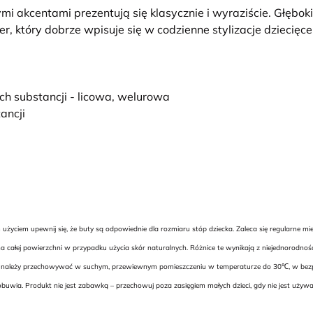
i akcentami prezentują się klasycznie i wyraziście. Głębo
, który dobrze wpisuje się w codzienne stylizacje dziecięce
ch substancji - licowa, welurowa
ancji
yciem upewnij się, że buty są odpowiednie dla rozmiaru stóp dziecka. Zaleca się regularne m
 całej powierzchni w przypadku użycia skór naturalnych. Różnice te wynikają z niejednorodnoś
uwie należy przechowywać w suchym, przewiewnym pomieszczeniu w temperaturze do 30℃, w bezpie
buwia. Produkt nie jest zabawką – przechowuj poza zasięgiem małych dzieci, gdy nie jest uży