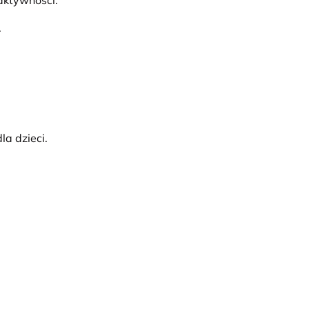
aktywności.
.
a dzieci.