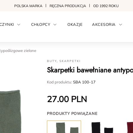
POLSKA MARKA
RĘCZNA PRODUKCJA
OD 1992 ROKU
CZYNKI
CHŁOPCY
OKAZJE
AKCESORIA
typoślizgowe zielone
BUTY
,
SKARPETKI
Skarpetki bawełniane antypo
Kod produktu:
SBA 100-17
27.00
PLN
PRODUKTY POWIĄZANE