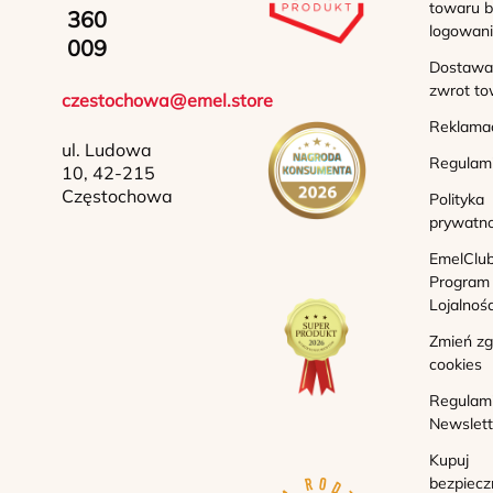
towaru b
360
logowan
009
Dostawa 
zwrot to
czestochowa@emel.store
Reklama
ul. Ludowa
Regulam
10, 42-215
Częstochowa
Polityka
prywatno
EmelClub
Program
Lojalnoś
Zmień z
cookies
Regulam
Newslett
Kupuj
bezpiecz