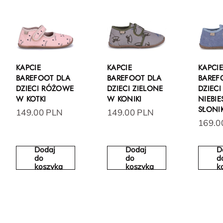
KAPCIE
KAPCIE
KAPCI
BAREFOOT DLA
BAREFOOT DLA
BAREF
DZIECI RÓŻOWE
DZIECI ZIELONE
DZIECI
W KOTKI
W KONIKI
NIEBIE
SŁONI
149.00 PLN
149.00 PLN
169.0
Dodaj
Dodaj
D
do
do
d
koszyka
koszyka
k