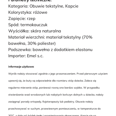
Kategoria: Obuwie tekstylne, Kapcie
Kolorystyka: różowe
Zapięcie: rzep
Spód: termokauczuk
Wyściółka: skóra naturalna
Materiał wierzchni: materiał tekstylny (70%
bawełna, 30% poliester)
Podszewka: bawełna z dodatkiem elastanu
Importer: Emel s.c.
Informacje użytkowe:
Wyrób należy stosować zgodnie z jego przeznaczeniem. Przed pierwszym użyciem
upewnij się, że buty są odpowiednie dla rozmiaru stóp dziecka. Zaleca się
regularne mierzenie stóp, ponieważ rosną one bardzo szybko. W przypadku
stwierdzenia wad wrodzonych lub nabytych kończyn dolnych u dziecka, należy
zasięgnąć porady ortopedy, fizjoterapeuty lub pediatry. Obuwie należy
przechowywać w suchym, przewiewnym pomieszczeniu, w temperaturze do
30°C, z dala od źródeł ciepła i promieniowania słonecznego. Kapcie nie są