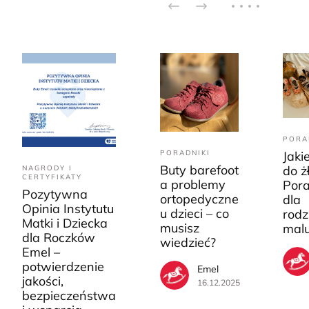
PORA
PORADNIKI
Jaki
Buty barefoot
do ż
NAGRODY I
CERTYFIKATY
a problemy
Pora
Pozytywna
ortopedyczne
dla
Opinia Instytutu
u dzieci – co
rodz
Matki i Dziecka
musisz
mal
dla Roczków
wiedzieć?
Emel –
potwierdzenie
Emel
jakości,
16.12.2025
bezpieczeństwa