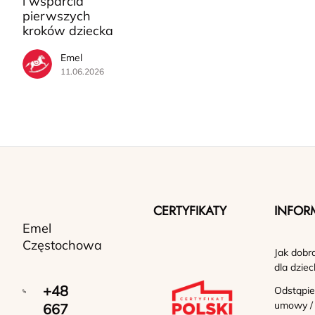
i wsparcia
pierwszych
kroków dziecka
Emel
11.06.2026
CERTYFIKATY
INFOR
Emel
Częstochowa
Jak dobr
dla dziec
+48
Odstąpie
umowy /
667