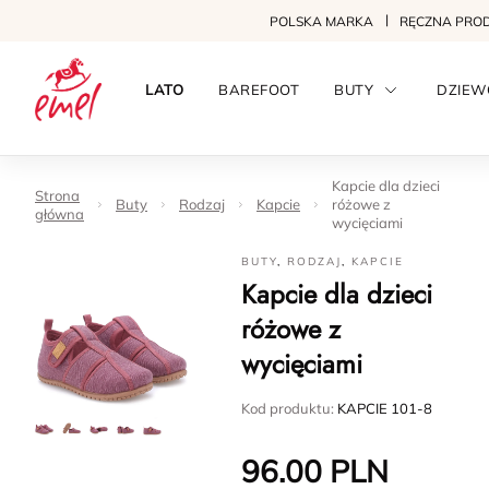
POLSKA MARKA
RĘCZNA PRO
LATO
BAREFOOT
BUTY
DZIEW
Kapcie dla dzieci
Strona
Buty
Rodzaj
Kapcie
różowe z
główna
wycięciami
BUTY
,
RODZAJ
,
KAPCIE
Kapcie dla dzieci
różowe z
wycięciami
Kod produktu:
KAPCIE 101-8
96.00
PLN