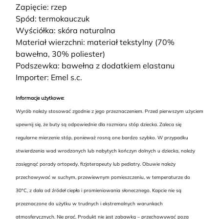
Zapięcie: rzep
Spód: termokauczuk
Wyściółka: skóra naturalna
Materiał wierzchni: materiał tekstylny (70%
bawełna, 30% poliester)
Podszewka: bawełna z dodatkiem elastanu
Importer: Emel s.c.
Informacje użytkowe:
Wyrób należy stosować zgodnie z jego przeznaczeniem. Przed pierwszym użyciem
upewnij się, że buty są odpowiednie dla rozmiaru stóp dziecka. Zaleca się
regularne mierzenie stóp, ponieważ rosną one bardzo szybko. W przypadku
stwierdzenia wad wrodzonych lub nabytych kończyn dolnych u dziecka, należy
zasięgnąć porady ortopedy, fizjoterapeuty lub pediatry. Obuwie należy
przechowywać w suchym, przewiewnym pomieszczeniu, w temperaturze do
30°C, z dala od źródeł ciepła i promieniowania słonecznego. Kapcie nie są
przeznaczone do użytku w trudnych i ekstremalnych warunkach
atmosferycznych. Nie prać. Produkt nie jest zabawką – przechowywać poza