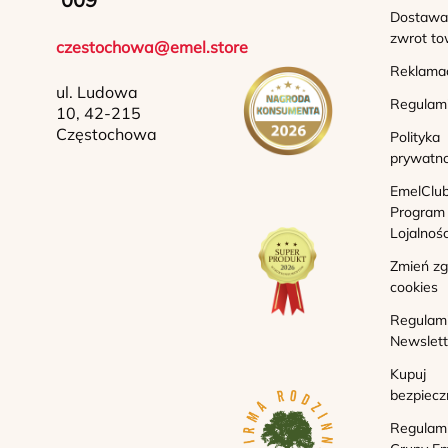
Dostawa 
zwrot to
czestochowa@emel.store
Reklama
ul. Ludowa
Regulam
10, 42-215
Częstochowa
Polityka
prywatno
EmelClub
Program
Lojalnoś
Zmień z
cookies
Regulam
Newslett
Kupuj
bezpiecz
Regulam