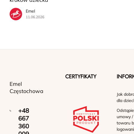
Emel
11.06.2026
CERTYFIKATY
INFOR
Emel
Częstochowa
Jak dobr
dla dziec
+48
Odstąpie
umowy /
667
towaru b
360
logowan
009