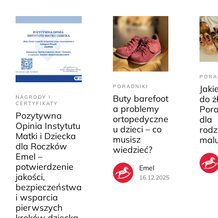
PORA
PORADNIKI
Jaki
Buty barefoot
do ż
NAGRODY I
CERTYFIKATY
a problemy
Pora
Pozytywna
ortopedyczne
dla
Opinia Instytutu
u dzieci – co
rodz
Matki i Dziecka
musisz
mal
dla Roczków
wiedzieć?
Emel –
potwierdzenie
Emel
jakości,
16.12.2025
bezpieczeństwa
i wsparcia
pierwszych
kroków dziecka