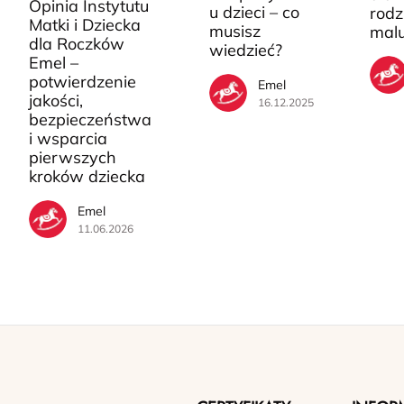
Opinia Instytutu
u dzieci – co
rodz
Matki i Dziecka
musisz
mal
dla Roczków
wiedzieć?
Emel –
potwierdzenie
Emel
jakości,
16.12.2025
bezpieczeństwa
i wsparcia
pierwszych
kroków dziecka
Emel
11.06.2026