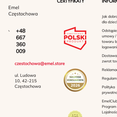
CERTYFIKATY
INFOR
Emel
Częstochowa
Jak dobr
dla dziec
+48
Odstąpie
umowy /
667
towaru b
360
logowan
009
Dostawa 
zwrot to
czestochowa@emel.store
Reklama
ul. Ludowa
Regulam
10, 42-215
Częstochowa
Polityka
prywatno
EmelClub
Program
Lojalnoś