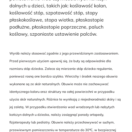
dolnych u dzieci, takich jak: koślawość kolan,
koślawość stóp, szpotawość stóp, stopy
płaskokoślawe, stopa wiotka, płaskostopie
podłużne, płaskostopie poprzeczne, paluch
koślawy, szponiaste ustawienie palców.
Wyrób należy stosować zgodnie z jego przewidzianym zastosowaniem.
Przed pierwszym użyciem upewnij się, że buty są odpowiednie dla
rozmiaru stóp dziecka. Zaleca się mierzenie stóp dziecka regularnie,
ponieważ rosną one bardzo szybko. Wierzchy i środek naszego obuwia
wykonane są ze skór naturalnych. Obuwie może nie zachowywać
identycznego koloru oraz struktury na całej powierzchni w przypadku
użycia skór naturalnych. Różnice te wynikają z niejednorodności skóry i są
jej zaletą. W przypadku stwierdzenia wad wrodzonych lub nabytych
kończyn dolnych u dziecka, należy zasięgnąć porady ortopedy,
fizjoterapeuty lub pediatry. Obuwie należy przechowywać w suchym,
przewiewnym pomieszczeniu w temperaturze do 30℃, w bezpiecznej