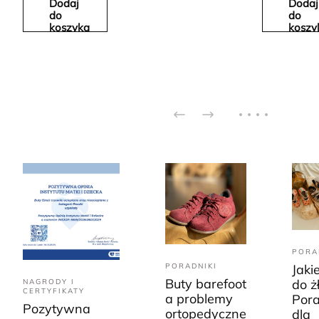
Dodaj
Dodaj
do
do
koszyka
koszy
PORA
PORADNIKI
Jaki
Buty barefoot
do ż
NAGRODY I
CERTYFIKATY
a problemy
Pora
Pozytywna
ortopedyczne
dla