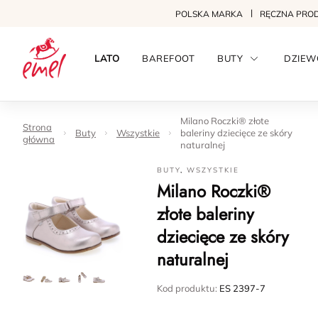
POLSKA MARKA
RĘCZNA PRO
LATO
BAREFOOT
BUTY
DZIEW
Milano Roczki® złote
Strona
Buty
Wszystkie
baleriny dziecięce ze skóry
główna
naturalnej
BUTY
,
WSZYSTKIE
Milano Roczki®
złote baleriny
dziecięce ze skóry
naturalnej
Kod produktu:
ES 2397-7