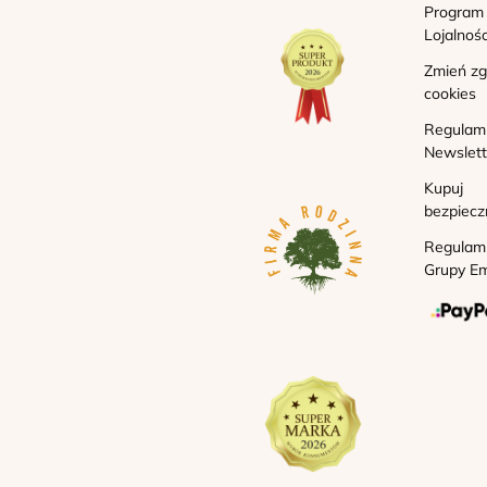
Program
Lojalnoś
Zmień z
cookies
Regulam
Newslett
Kupuj
bezpiecz
Regulam
Grupy Em