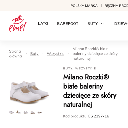
POLSKA MARKA
RĘCZNA PRO
LATO
BAREFOOT
BUTY
DZIEW
Milano Roczki® białe
Strona
Buty
Wszystkie
baleriny dziecięce ze skóry
główna
naturalnej
BUTY
,
WSZYSTKIE
Milano Roczki®
białe baleriny
dziecięce ze skóry
naturalnej
Kod produktu:
ES 2397-16