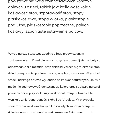
powstawania wad czynnościowych kończyn
dolnych u dzieci, takich jak: koślawość kolan,
koślawość stóp, szpotawość stóp, stopy
płaskokoślawe, stopa wiotka, płaskostopie
podłużne, płaskostopie poprzeczne, paluch
koślawy, szponiaste ustawienie palców.
Wyrób należy stosować zgodnie z jego przewidzianym
zastosowaniem. Przed pierwszym użyciem upewnij się, że buty są
odpowiednie dla rozmiaru stóp dziecka. Zaleca się mierzenie stóp
dziecka regularnie, ponieważ rosną one bardzo szybko. Wierzchy i
środek naszego obuwia wykonane są ze skór naturalnych. Obuwie
może nie zachowywać identycznego koloru oraz struktury na całej
powierzchni w przypadku użycia skór naturalnych. Różnice te
wynikają z niejednorodności skóry i są jej zaletą. W przypadku
stwierdzenia wad wrodzonych lub nabytych kończyn dolnych u
dziecka, należy zasięgnąć porady ortopedy, fizjoterapeuty lub