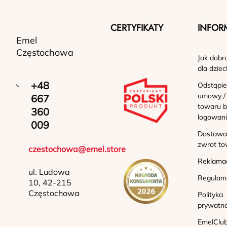
CERTYFIKATY
INFOR
Emel
Częstochowa
Jak dobr
dla dziec
+48
Odstąpie
umowy /
667
towaru b
360
logowan
009
Dostawa 
zwrot to
czestochowa@emel.store
Reklama
ul. Ludowa
Regulam
10, 42-215
Częstochowa
Polityka
prywatno
EmelClub