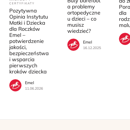
Buty barefoot
do ż
CERTYFIKATY
a problemy
Pora
Pozytywna
ortopedyczne
dla
Opinia Instytutu
u dzieci – co
rodz
Matki i Dziecka
musisz
mal
dla Roczków
wiedzieć?
Emel –
potwierdzenie
Emel
jakości,
16.12.2025
bezpieczeństwa
i wsparcia
pierwszych
kroków dziecka
Emel
11.06.2026