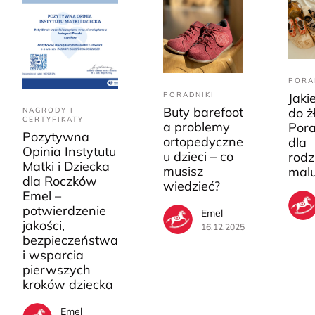
PORA
PORADNIKI
Jaki
Buty barefoot
do ż
NAGRODY I
CERTYFIKATY
a problemy
Pora
Pozytywna
ortopedyczne
dla
Opinia Instytutu
u dzieci – co
rodz
Matki i Dziecka
musisz
mal
dla Roczków
wiedzieć?
Emel –
potwierdzenie
Emel
jakości,
16.12.2025
bezpieczeństwa
i wsparcia
pierwszych
kroków dziecka
Emel