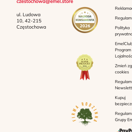
czestochowa@emel.store
Reklama
ul. Ludowa
Regulam
10, 42-215
Częstochowa
Polityka
prywatno
EmelClub
Program
Lojalnoś
Zmień z
cookies
Regulam
Newslett
Kupuj
bezpiecz
Regulam
Grupy Em