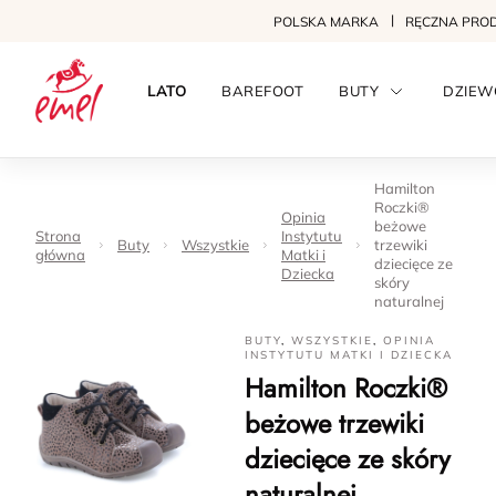
POLSKA MARKA
RĘCZNA PRO
LATO
BAREFOOT
BUTY
DZIEW
Hamilton
Roczki®
Opinia
beżowe
Strona
Instytutu
Buty
Wszystkie
trzewiki
główna
Matki i
dziecięce ze
Dziecka
skóry
naturalnej
BUTY
,
WSZYSTKIE
,
OPINIA
INSTYTUTU MATKI I DZIECKA
Hamilton Roczki®
beżowe trzewiki
dziecięce ze skóry
naturalnej