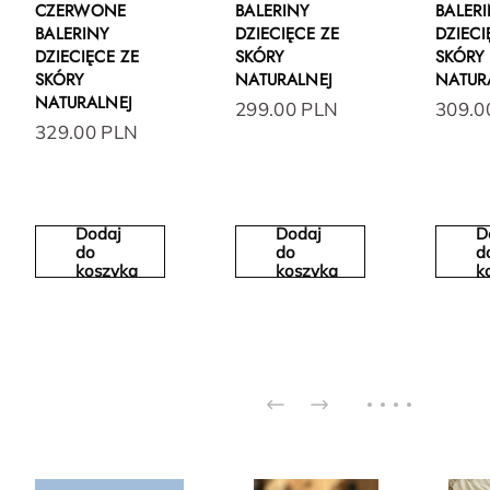
CZERWONE
BALERINY
BALER
BALERINY
DZIECIĘCE ZE
DZIECI
DZIECIĘCE ZE
SKÓRY
SKÓRY
SKÓRY
NATURALNEJ
NATUR
NATURALNEJ
299.00 PLN
309.0
329.00 PLN
Dodaj
Dodaj
D
do
do
d
koszyka
koszyka
k