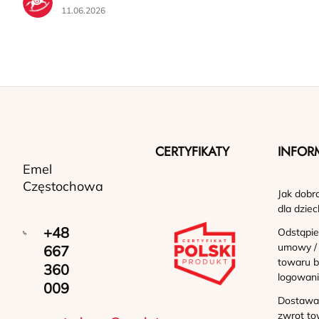
11.06.2026
CERTYFIKATY
INFOR
Emel
Częstochowa
Jak dobr
dla dziec
+48
Odstąpie
umowy /
667
towaru b
360
logowan
009
Dostawa 
zwrot to