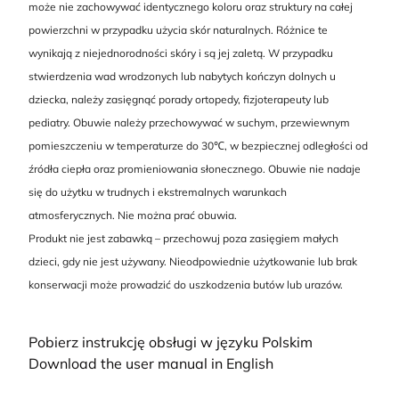
może nie zachowywać identycznego koloru oraz struktury na całej
powierzchni w przypadku użycia skór naturalnych. Różnice te
wynikają z niejednorodności skóry i są jej zaletą. W przypadku
stwierdzenia wad wrodzonych lub nabytych kończyn dolnych u
dziecka, należy zasięgnąć porady ortopedy, fizjoterapeuty lub
pediatry. Obuwie należy przechowywać w suchym, przewiewnym
pomieszczeniu w temperaturze do 30℃, w bezpiecznej odległości od
źródła ciepła oraz promieniowania słonecznego. Obuwie nie nadaje
się do użytku w trudnych i ekstremalnych warunkach
atmosferycznych. Nie można prać obuwia.
Produkt nie jest zabawką – przechowuj poza zasięgiem małych
dzieci, gdy nie jest używany. Nieodpowiednie użytkowanie lub brak
konserwacji może prowadzić do uszkodzenia butów lub urazów.
Pobierz instrukcję obsługi w języku Polskim
Download the user manual in English