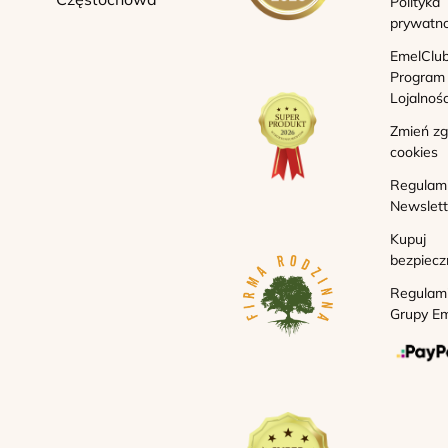
Polityka
prywatno
EmelClub
Program
Lojalnoś
Zmień z
cookies
Regulam
Newslett
Kupuj
bezpiecz
Regulam
Grupy Em