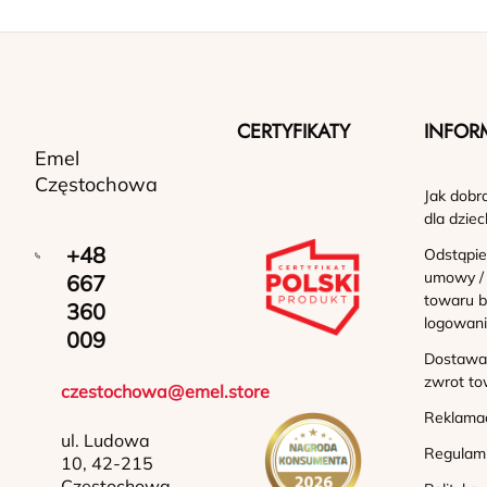
CERTYFIKATY
INFOR
Emel
Częstochowa
Jak dobr
dla dziec
+48
Odstąpie
umowy /
667
towaru b
360
logowan
009
Dostawa 
zwrot to
czestochowa@emel.store
Reklama
ul. Ludowa
Regulam
10, 42-215
Częstochowa