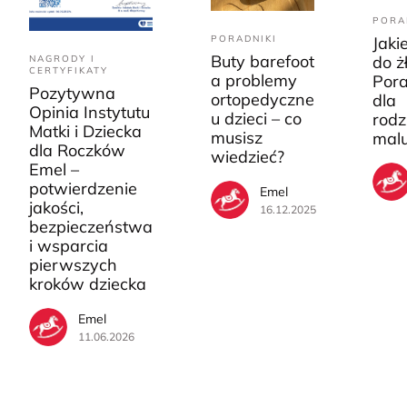
PORA
PORADNIKI
Jaki
Buty barefoot
do ż
NAGRODY I
CERTYFIKATY
a problemy
Pora
Pozytywna
ortopedyczne
dla
Opinia Instytutu
u dzieci – co
rodz
Matki i Dziecka
musisz
mal
dla Roczków
wiedzieć?
Emel –
potwierdzenie
Emel
jakości,
16.12.2025
bezpieczeństwa
i wsparcia
pierwszych
kroków dziecka
Emel
11.06.2026