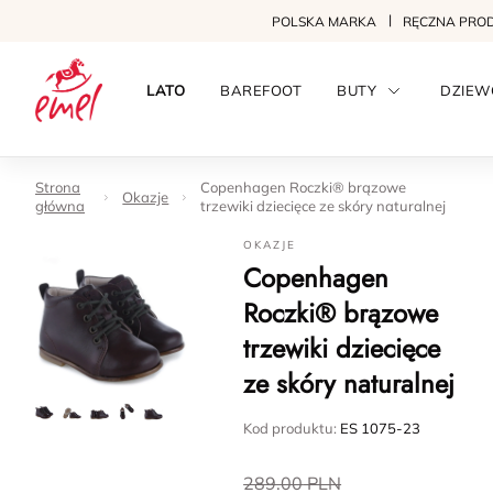
POLSKA MARKA
RĘCZNA PRO
LATO
BAREFOOT
BUTY
DZIEW
Strona
Copenhagen Roczki® brązowe
Okazje
główna
trzewiki dziecięce ze skóry naturalnej
OKAZJE
Copenhagen
Roczki® brązowe
trzewiki dziecięce
ze skóry naturalnej
Kod produktu:
ES 1075-23
289.00
PLN