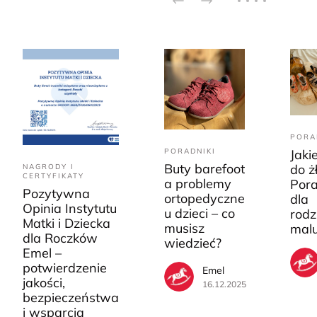
PORA
PORADNIKI
Jaki
Buty barefoot
do ż
NAGRODY I
CERTYFIKATY
a problemy
Pora
Pozytywna
ortopedyczne
dla
Opinia Instytutu
u dzieci – co
rodz
Matki i Dziecka
musisz
mal
dla Roczków
wiedzieć?
Emel –
potwierdzenie
Emel
jakości,
16.12.2025
bezpieczeństwa
i wsparcia