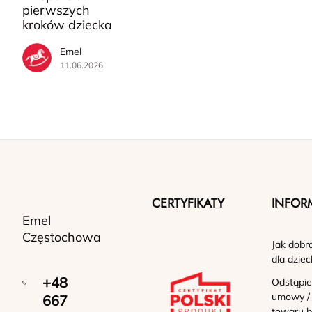
pierwszych
kroków dziecka
Emel
11.06.2026
CERTYFIKATY
INFOR
Emel
Częstochowa
Jak dobr
dla dziec
+48
Odstąpie
umowy /
667
towaru b