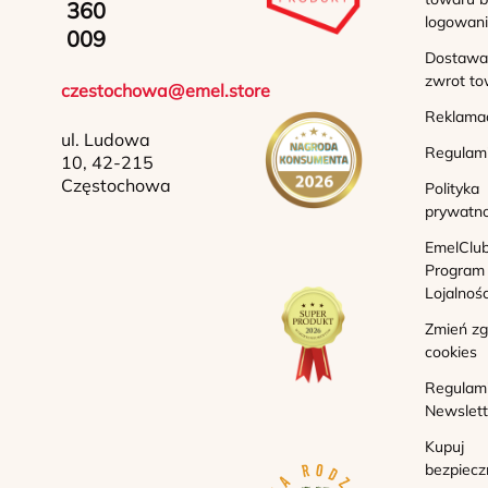
360
logowan
009
Dostawa 
zwrot to
czestochowa@emel.store
Reklama
ul. Ludowa
Regulam
10, 42-215
Częstochowa
Polityka
prywatno
EmelClub
Program
Lojalnoś
Zmień z
cookies
Regulam
Newslett
Kupuj
bezpiecz