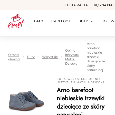
POLSKA MARKA
RĘCZNA PRO
LATO
BAREFOOT
BUTY
DZIEW
Arno
barefoot
Opinia
niebieskie
Strona
Instytutu
Buty
Wszystkie
trzewiki
główna
Matki i
dziecięce ze
Dziecka
skóry
naturalnej
BUTY
,
WSZYSTKIE
,
OPINIA
INSTYTUTU MATKI I DZIECKA
Arno barefoot
niebieskie trzewiki
dziecięce ze skóry
naturalnej