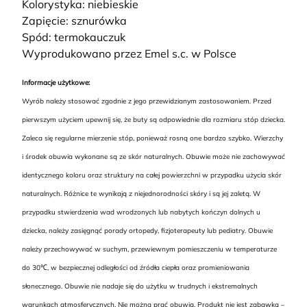
Kolorystyka: niebieskie
Zapięcie: sznurówka
Spód: termokauczuk
Wyprodukowano przez Emel s.c. w Polsce
Informacje użytkowe:
Wyrób należy stosować zgodnie z jego przewidzianym zastosowaniem. Przed
pierwszym użyciem upewnij się, że buty są odpowiednie dla rozmiaru stóp dziecka.
Zaleca się regularne mierzenie stóp, ponieważ rosną one bardzo szybko. Wierzchy
i środek obuwia wykonane są ze skór naturalnych. Obuwie może nie zachowywać
identycznego koloru oraz struktury na całej powierzchni w przypadku użycia skór
naturalnych. Różnice te wynikają z niejednorodności skóry i są jej zaletą. W
przypadku stwierdzenia wad wrodzonych lub nabytych kończyn dolnych u
dziecka, należy zasięgnąć porady ortopedy, fizjoterapeuty lub pediatry. Obuwie
należy przechowywać w suchym, przewiewnym pomieszczeniu w temperaturze
do 30℃, w bezpiecznej odległości od źródła ciepła oraz promieniowania
słonecznego. Obuwie nie nadaje się do użytku w trudnych i ekstremalnych
warunkach atmosferycznych. Nie można prać obuwia. Produkt nie jest zabawką –