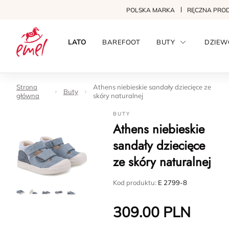
POLSKA MARKA
RĘCZNA PRO
LATO
BAREFOOT
BUTY
DZIEW
Strona
Athens niebieskie sandały dziecięce ze
Buty
główna
skóry naturalnej
BUTY
Athens niebieskie
sandały dziecięce
ze skóry naturalnej
Kod produktu:
E 2799-8
309.00
PLN