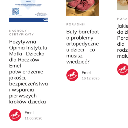
PORA
PORADNIKI
Jaki
Buty barefoot
do ż
NAGRODY I
CERTYFIKATY
a problemy
Pora
Pozytywna
ortopedyczne
dla
Opinia Instytutu
u dzieci – co
rodz
Matki i Dziecka
musisz
mal
dla Roczków
wiedzieć?
Emel –
potwierdzenie
Emel
jakości,
16.12.2025
bezpieczeństwa
i wsparcia
pierwszych
kroków dziecka
Emel
11.06.2026