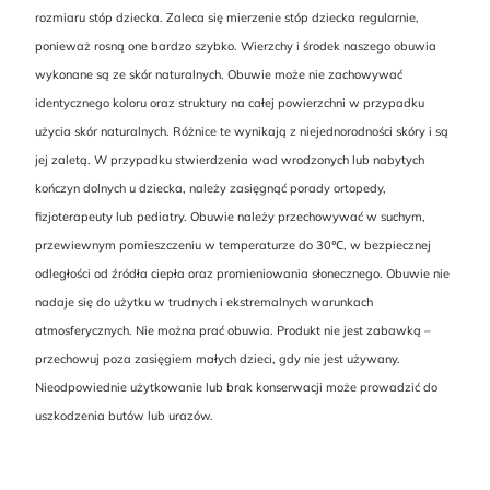
rozmiaru stóp dziecka. Zaleca się mierzenie stóp dziecka regularnie,
ponieważ rosną one bardzo szybko. Wierzchy i środek naszego obuwia
wykonane są ze skór naturalnych. Obuwie może nie zachowywać
identycznego koloru oraz struktury na całej powierzchni w przypadku
użycia skór naturalnych. Różnice te wynikają z niejednorodności skóry i są
jej zaletą. W przypadku stwierdzenia wad wrodzonych lub nabytych
kończyn dolnych u dziecka, należy zasięgnąć porady ortopedy,
fizjoterapeuty lub pediatry. Obuwie należy przechowywać w suchym,
przewiewnym pomieszczeniu w temperaturze do 30℃, w bezpiecznej
odległości od źródła ciepła oraz promieniowania słonecznego. Obuwie nie
nadaje się do użytku w trudnych i ekstremalnych warunkach
atmosferycznych. Nie można prać obuwia. Produkt nie jest zabawką –
przechowuj poza zasięgiem małych dzieci, gdy nie jest używany.
Nieodpowiednie użytkowanie lub brak konserwacji może prowadzić do
uszkodzenia butów lub urazów.