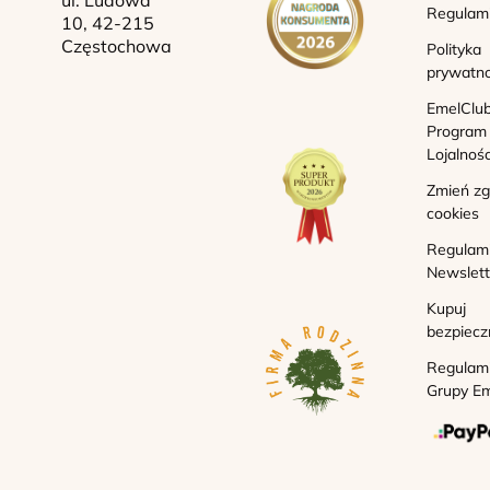
ul. Ludowa
Regulam
10, 42-215
Częstochowa
Polityka
prywatno
EmelClub
Program
Lojalnoś
Zmień z
cookies
Regulam
Newslett
Kupuj
bezpiecz
Regulam
Grupy Em