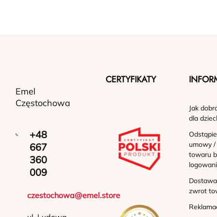
CERTYFIKATY
INFOR
Emel
Częstochowa
Jak dobr
dla dziec
+48
Odstąpie
umowy /
667
towaru b
360
logowan
009
Dostawa 
zwrot to
czestochowa@emel.store
Reklama