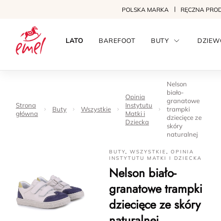
POLSKA MARKA
RĘCZNA PRO
LATO
BAREFOOT
BUTY
DZIEW
Nelson
biało-
Opinia
granatowe
Strona
Instytutu
Buty
Wszystkie
trampki
główna
Matki i
dziecięce ze
Dziecka
skóry
naturalnej
BUTY
,
WSZYSTKIE
,
OPINIA
INSTYTUTU MATKI I DZIECKA
Nelson biało-
granatowe trampki
dziecięce ze skóry
naturalnej