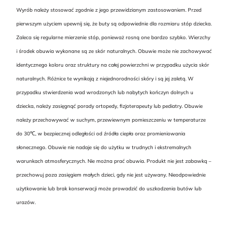
Wyrób należy stosować zgodnie z jego przewidzianym zastosowaniem. Przed
pierwszym użyciem upewnij się, że buty są odpowiednie dla rozmiaru stóp dziecka.
Zaleca się regularne mierzenie stóp, ponieważ rosną one bardzo szybko. Wierzchy
i środek obuwia wykonane są ze skór naturalnych. Obuwie może nie zachowywać
identycznego koloru oraz struktury na całej powierzchni w przypadku użycia skór
naturalnych. Różnice te wynikają z niejednorodności skóry i są jej zaletą. W
przypadku stwierdzenia wad wrodzonych lub nabytych kończyn dolnych u
dziecka, należy zasięgnąć porady ortopedy, fizjoterapeuty lub pediatry. Obuwie
należy przechowywać w suchym, przewiewnym pomieszczeniu w temperaturze
do 30℃, w bezpiecznej odległości od źródła ciepła oraz promieniowania
słonecznego. Obuwie nie nadaje się do użytku w trudnych i ekstremalnych
warunkach atmosferycznych. Nie można prać obuwia. Produkt nie jest zabawką –
przechowuj poza zasięgiem małych dzieci, gdy nie jest używany. Nieodpowiednie
użytkowanie lub brak konserwacji może prowadzić do uszkodzenia butów lub
urazów.