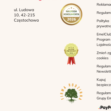
Reklama
ul. Ludowa
Regulam
10, 42-215
Częstochowa
Polityka
prywatno
EmelClub
Program
Lojalnoś
Zmień z
cookies
Regulam
Newslett
Kupuj
bezpiecz
Regulam
Grupy Em