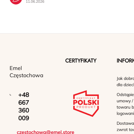
11.06.2026
CERTYFIKATY
INFOR
Emel
Częstochowa
Jak dobr
dla dziec
+48
Odstąpie
umowy /
667
towaru b
360
logowan
009
Dostawa 
zwrot to
czestochowa@emel.store