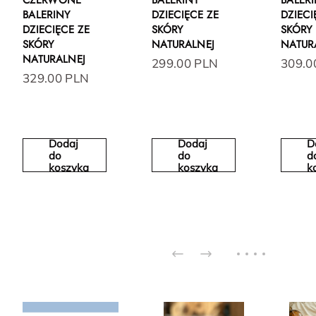
CZERWONE
BALERINY
BALER
BALERINY
DZIECIĘCE ZE
DZIECI
DZIECIĘCE ZE
SKÓRY
SKÓRY
SKÓRY
NATURALNEJ
NATUR
NATURALNEJ
299.00 PLN
309.0
329.00 PLN
Dodaj
Dodaj
D
do
do
d
koszyka
koszyka
k