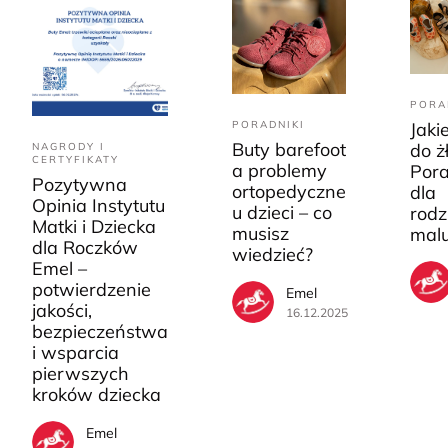
PORA
PORADNIKI
Jaki
Buty barefoot
do ż
NAGRODY I
CERTYFIKATY
a problemy
Pora
Pozytywna
ortopedyczne
dla
Opinia Instytutu
u dzieci – co
rodz
Matki i Dziecka
musisz
mal
dla Roczków
wiedzieć?
Emel –
potwierdzenie
Emel
jakości,
16.12.2025
bezpieczeństwa
i wsparcia
pierwszych
kroków dziecka
Emel