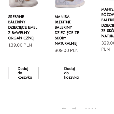
MANIS
RÓŻO
SREBRNE
MANISA
BALER
BALERINY
BŁĘKITNE
DZIECI
DZIECIĘCE EMEL
BALERINY
ZE SK
Z BAWEŁNY
DZIECIĘCE ZE
NATUR
ORGANICZNEJ
SKÓRY
329.0
NATURALNEJ
139.00 PLN
PLN
309.00 PLN
Dodaj
Dodaj
do
do
koszyka
koszyka