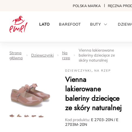
POLSKA MARKA
RĘCZNA PRO
LATO
BAREFOOT
BUTY
DZIEW
Vienna lakierowane
Strona
Na
Dziewczynki
baleriny dziecięce ze
główna
rzep
skóry naturalnej
DZIEWCZYNKI
,
NA RZEP
Vienna
lakierowane
baleriny dziecięce
ze skóry naturalnej
Kod produktu:
E 2703-20N / E
2703M-20N