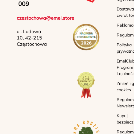
009
Dostawa 
zwrot to
czestochowa@emel.store
Reklama
ul. Ludowa
Regulam
10, 42-215
Częstochowa
Polityka
prywatno
EmelClub
Program
Lojalnoś
Zmień z
cookies
Regulam
Newslett
Kupuj
bezpiecz
Regulam