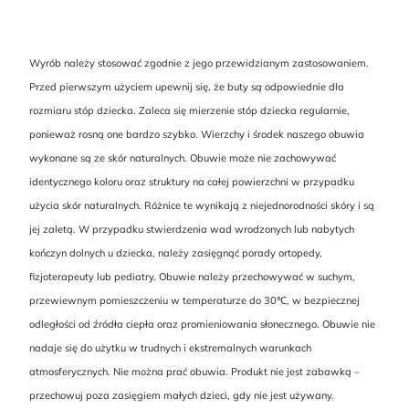
Wyrób należy stosować zgodnie z jego przewidzianym zastosowaniem.
Przed pierwszym użyciem upewnij się, że buty są odpowiednie dla
rozmiaru stóp dziecka. Zaleca się mierzenie stóp dziecka regularnie,
ponieważ rosną one bardzo szybko. Wierzchy i środek naszego obuwia
wykonane są ze skór naturalnych. Obuwie może nie zachowywać
identycznego koloru oraz struktury na całej powierzchni w przypadku
użycia skór naturalnych. Różnice te wynikają z niejednorodności skóry i są
jej zaletą. W przypadku stwierdzenia wad wrodzonych lub nabytych
kończyn dolnych u dziecka, należy zasięgnąć porady ortopedy,
fizjoterapeuty lub pediatry. Obuwie należy przechowywać w suchym,
przewiewnym pomieszczeniu w temperaturze do 30℃, w bezpiecznej
odległości od źródła ciepła oraz promieniowania słonecznego. Obuwie nie
nadaje się do użytku w trudnych i ekstremalnych warunkach
atmosferycznych. Nie można prać obuwia. Produkt nie jest zabawką –
przechowuj poza zasięgiem małych dzieci, gdy nie jest używany.