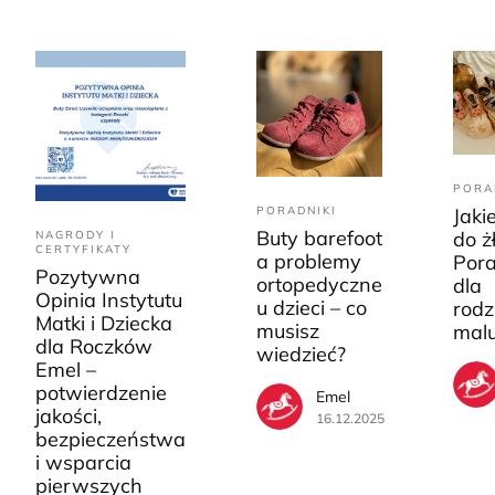
PORA
PORADNIKI
Jaki
Buty barefoot
do ż
NAGRODY I
CERTYFIKATY
a problemy
Pora
Pozytywna
ortopedyczne
dla
Opinia Instytutu
u dzieci – co
rodz
Matki i Dziecka
musisz
mal
dla Roczków
wiedzieć?
Emel –
potwierdzenie
Emel
jakości,
16.12.2025
bezpieczeństwa
i wsparcia
pierwszych