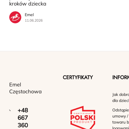
kroków dziecka
Emel
11.06.2026
CERTYFIKATY
INFOR
Emel
Częstochowa
Jak dobr
dla dziec
+48
Odstąpie
umowy /
667
towaru b
360
logowan