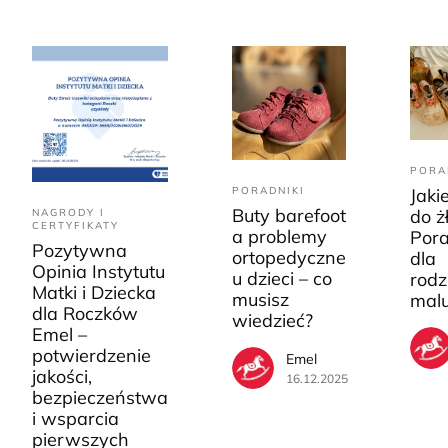
PORA
PORADNIKI
Jaki
Buty barefoot
do ż
NAGRODY I
CERTYFIKATY
a problemy
Pora
Pozytywna
ortopedyczne
dla
Opinia Instytutu
u dzieci – co
rodz
Matki i Dziecka
musisz
mal
dla Roczków
wiedzieć?
Emel –
potwierdzenie
Emel
jakości,
16.12.2025
bezpieczeństwa
i wsparcia
pierwszych