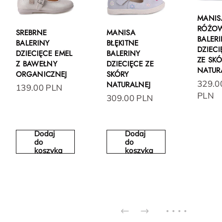
MANIS
RÓŻO
SREBRNE
MANISA
BALER
BALERINY
BŁĘKITNE
DZIECI
DZIECIĘCE EMEL
BALERINY
ZE SK
Z BAWEŁNY
DZIECIĘCE ZE
NATUR
ORGANICZNEJ
SKÓRY
329.0
NATURALNEJ
139.00 PLN
PLN
309.00 PLN
Dodaj
Dodaj
do
do
koszyka
koszyka