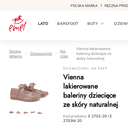
POLSKA MARKA
RĘCZNA PRO
LATO
BAREFOOT
BUTY
DZIEW
Vienna lakierowane
Strona
Na
Dziewczynki
baleriny dziecięce ze
główna
rzep
skóry naturalnej
DZIEWCZYNKI
,
NA RZEP
Vienna
lakierowane
baleriny dziecięce
ze skóry naturalnej
Kod produktu:
E 2703-20 / E
2703M-20