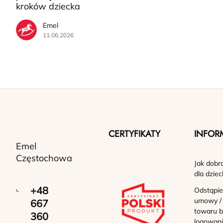
kroków dziecka
Emel
11.06.2026
CERTYFIKATY
INFOR
Emel
Częstochowa
Jak dobr
dla dziec
+48
Odstąpie
umowy /
667
towaru b
360
logowan