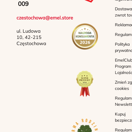
009
Dostawa 
zwrot to
czestochowa@emel.store
Reklama
ul. Ludowa
Regulam
10, 42-215
Częstochowa
Polityka
prywatno
EmelClub
Program
Lojalnoś
Zmień z
cookies
Regulam
Newslett
Kupuj
bezpiecz
Regulam