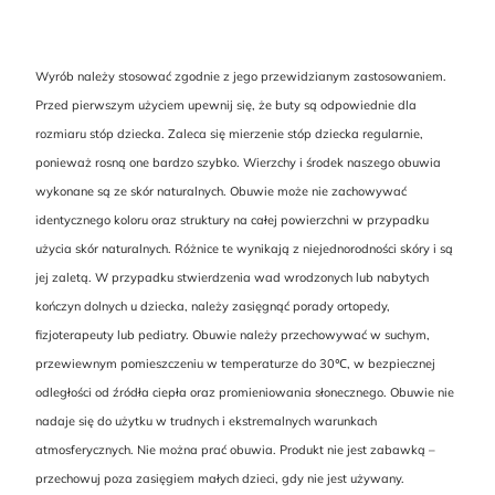
Wyrób należy stosować zgodnie z jego przewidzianym zastosowaniem.
Przed pierwszym użyciem upewnij się, że buty są odpowiednie dla
rozmiaru stóp dziecka. Zaleca się mierzenie stóp dziecka regularnie,
ponieważ rosną one bardzo szybko. Wierzchy i środek naszego obuwia
wykonane są ze skór naturalnych. Obuwie może nie zachowywać
identycznego koloru oraz struktury na całej powierzchni w przypadku
użycia skór naturalnych. Różnice te wynikają z niejednorodności skóry i są
jej zaletą. W przypadku stwierdzenia wad wrodzonych lub nabytych
kończyn dolnych u dziecka, należy zasięgnąć porady ortopedy,
fizjoterapeuty lub pediatry. Obuwie należy przechowywać w suchym,
przewiewnym pomieszczeniu w temperaturze do 30℃, w bezpiecznej
odległości od źródła ciepła oraz promieniowania słonecznego. Obuwie nie
nadaje się do użytku w trudnych i ekstremalnych warunkach
atmosferycznych. Nie można prać obuwia. Produkt nie jest zabawką –
przechowuj poza zasięgiem małych dzieci, gdy nie jest używany.