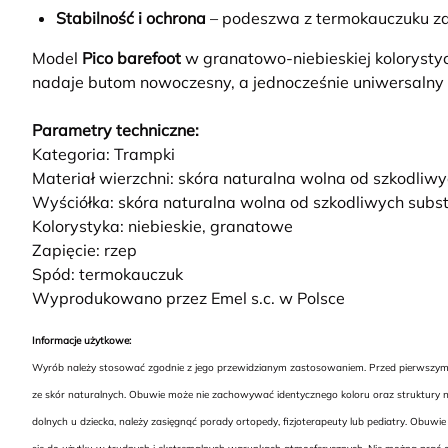
Stabilność i ochrona
– podeszwa z termokauczuku za
Model
Pico barefoot
w granatowo-niebieskiej kolorystyc
nadaje butom nowoczesny, a jednocześnie uniwersalny ch
Parametry techniczne:
Kategoria: Trampki
Materiał wierzchni: skóra naturalna wolna od szkodliw
Wyściółka: skóra naturalna wolna od szkodliwych subst
Kolorystyka: niebieskie, granatowe
Zapięcie: rzep
Spód: termokauczuk
Wyprodukowano przez Emel s.c. w Polsce
Informacje użytkowe:
Wyrób należy stosować zgodnie z jego przewidzianym zastosowaniem. Przed pierwszym uż
ze skór naturalnych. Obuwie może nie zachowywać identycznego koloru oraz struktury na
dolnych u dziecka, należy zasięgnąć porady ortopedy, fizjoterapeuty lub pediatry. Ob