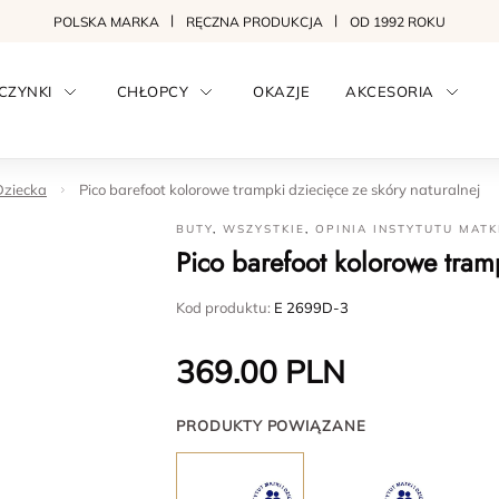
POLSKA MARKA
RĘCZNA PRODUKCJA
OD 1992 ROKU
CZYNKI
CHŁOPCY
OKAZJE
AKCESORIA
Dziecka
Pico barefoot kolorowe trampki dziecięce ze skóry naturalnej
BUTY
,
WSZYSTKIE
,
OPINIA INSTYTUTU MATK
Pico barefoot kolorowe tramp
Kod produktu:
E 2699D-3
369.00
PLN
PRODUKTY POWIĄZANE