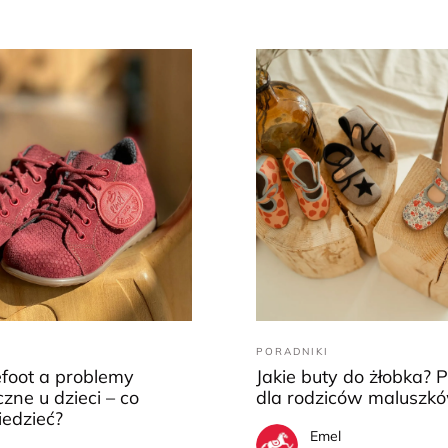
PORADNIKI
efoot a problemy
Jakie buty do żłobka? 
zne u dzieci – co
dla rodziców maluszk
iedzieć?
Emel