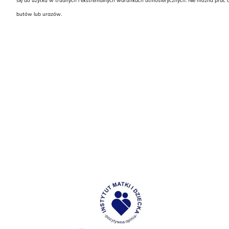
się do użytku w trudnych i ekstremalnych warunkach atmosferycznych. Nie można prać o
butów lub urazów.