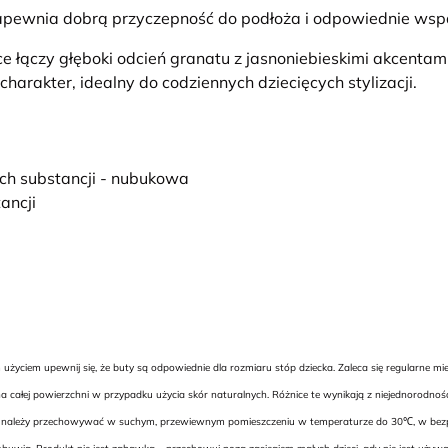
pewnia dobrą przyczepność do podłoża i odpowiednie wspa
e łączy głęboki odcień granatu z jasnoniebieskimi akcentam
arakter, idealny do codziennych dziecięcych stylizacji.
ych substancji - nubukowa
ancji
yciem upewnij się, że buty są odpowiednie dla rozmiaru stóp dziecka. Zaleca się regularne m
 całej powierzchni w przypadku użycia skór naturalnych. Różnice te wynikają z niejednorodnoś
uwie należy przechowywać w suchym, przewiewnym pomieszczeniu w temperaturze do 30℃, w bezpie