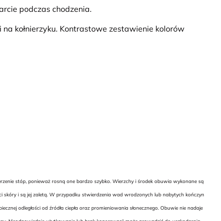
rcie podczas chodzenia.
i na kołnierzyku. Kontrastowe zestawienie kolorów
ierzenie stóp, ponieważ rosną one bardzo szybko. Wierzchy i środek obuwia wykonane są
ci skóry i są jej zaletą. W przypadku stwierdzenia wad wrodzonych lub nabytych kończyn
cznej odległości od źródła ciepła oraz promieniowania słonecznego. Obuwie nie nadaje