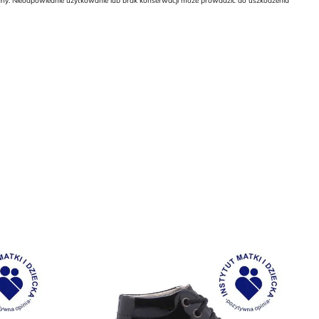
wany. Nieodpowiednie użytkowanie lub brak konserwacji może prowadzić do uszkodzenia