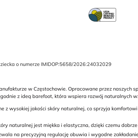
i Dziecka o numerze IMIDOP:5658/2026:24032029
manufakturze w Częstochowie. Opracowane przez naszych s
godnie z ideą barefoot, która wspiera rozwój naturalnych 
 z wysokiej jakości skóry naturalnej, co sprzyja komforto
kóry naturalnej jest miękka i elastyczna, dzięki czemu dobrz
wala na precyzyjną regulację obuwia i wygodne zakładanie