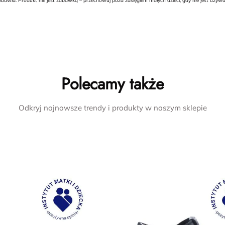
buwia. Produkt nie jest zabawką – przechowuj poza zasięgiem małych dzieci, gdy nie jest uży
Polecamy także
Odkryj najnowsze trendy i produkty w naszym sklepie