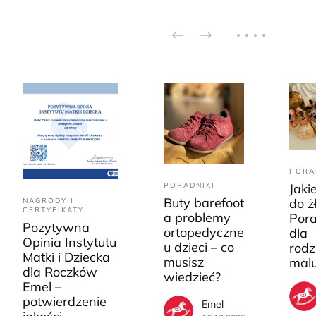
PORA
PORADNIKI
Jaki
Buty barefoot
do ż
NAGRODY I
CERTYFIKATY
a problemy
Pora
Pozytywna
ortopedyczne
dla
Opinia Instytutu
u dzieci – co
rodz
Matki i Dziecka
musisz
mal
dla Roczków
wiedzieć?
Emel –
potwierdzenie
Emel