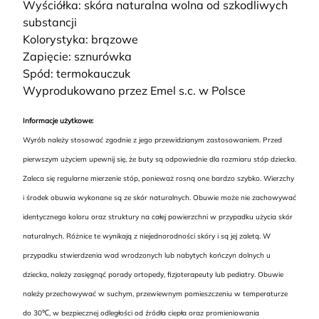
Wyściółka: skóra naturalna wolna od szkodliwych
substancji
Kolorystyka: brązowe
Zapięcie: sznurówka
Spód: termokauczuk
Wyprodukowano przez Emel s.c. w Polsce
Informacje użytkowe:
Wyrób należy stosować zgodnie z jego przewidzianym zastosowaniem. Przed
pierwszym użyciem upewnij się, że buty są odpowiednie dla rozmiaru stóp dziecka.
Zaleca się regularne mierzenie stóp, ponieważ rosną one bardzo szybko. Wierzchy
i środek obuwia wykonane są ze skór naturalnych. Obuwie może nie zachowywać
identycznego koloru oraz struktury na całej powierzchni w przypadku użycia skór
naturalnych. Różnice te wynikają z niejednorodności skóry i są jej zaletą. W
przypadku stwierdzenia wad wrodzonych lub nabytych kończyn dolnych u
dziecka, należy zasięgnąć porady ortopedy, fizjoterapeuty lub pediatry. Obuwie
należy przechowywać w suchym, przewiewnym pomieszczeniu w temperaturze
do 30℃, w bezpiecznej odległości od źródła ciepła oraz promieniowania