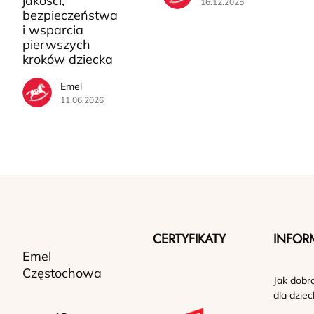
jakości,
16.12.2025
bezpieczeństwa
i wsparcia
pierwszych
kroków dziecka
Emel
11.06.2026
CERTYFIKATY
INFOR
Emel
Częstochowa
Jak dobr
dla dziec