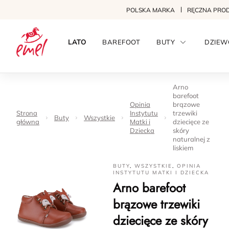
POLSKA MARKA
RĘCZNA PRO
LATO
BAREFOOT
BUTY
DZIEW
Arno
barefoot
Opinia
brązowe
Strona
Instytutu
trzewiki
Buty
Wszystkie
główna
Matki i
dziecięce ze
Dziecka
skóry
naturalnej z
liskiem
BUTY
,
WSZYSTKIE
,
OPINIA
INSTYTUTU MATKI I DZIECKA
Arno barefoot
brązowe trzewiki
dziecięce ze skóry