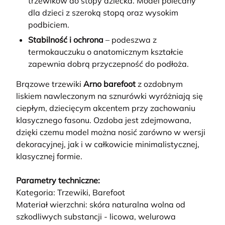
trzewików do stopy dziecka. Model polecany
dla dzieci z szeroką stopą oraz wysokim
podbiciem.
Stabilność i ochrona
– podeszwa z
termokauczuku o anatomicznym kształcie
zapewnia dobrą przyczepność do podłoża.
Brązowe trzewiki
Arno barefoot
z ozdobnym
liskiem nawleczonym na sznurówki wyróżniają się
ciepłym, dziecięcym akcentem przy zachowaniu
klasycznego fasonu. Ozdoba jest zdejmowana,
dzięki czemu model można nosić zarówno w wersji
dekoracyjnej, jak i w całkowicie minimalistycznej,
klasycznej formie.
Parametry techniczne:
Kategoria: Trzewiki, Barefoot
Materiał wierzchni: skóra naturalna wolna od
szkodliwych substancji - licowa, welurowa