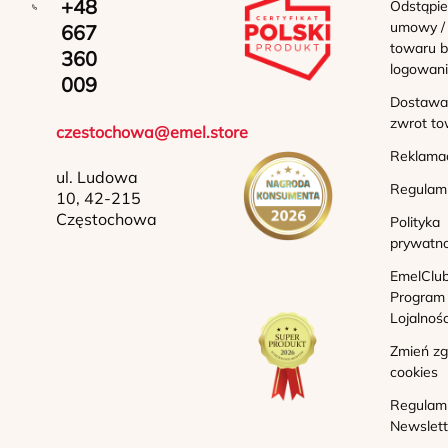
+48
Odstąpie
umowy /
667
towaru b
360
logowan
009
Dostawa 
zwrot to
czestochowa@emel.store
Reklama
ul. Ludowa
Regulam
10, 42-215
Częstochowa
Polityka
prywatno
EmelClub
Program
Lojalnoś
Zmień z
cookies
Regulam
Newslett