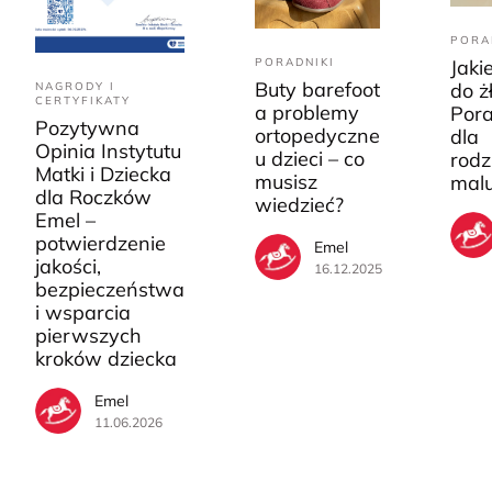
PORA
PORADNIKI
Jaki
Buty barefoot
do ż
NAGRODY I
CERTYFIKATY
a problemy
Pora
Pozytywna
ortopedyczne
dla
Opinia Instytutu
u dzieci – co
rodz
Matki i Dziecka
musisz
mal
dla Roczków
wiedzieć?
Emel –
potwierdzenie
Emel
jakości,
16.12.2025
bezpieczeństwa
i wsparcia
pierwszych
kroków dziecka
Emel
11.06.2026