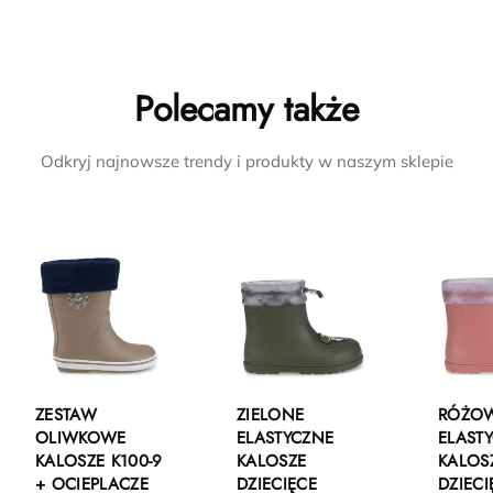
Polecamy także
Odkryj najnowsze trendy i produkty w naszym sklepie
ZESTAW
ZIELONE
RÓŻO
OLIWKOWE
ELASTYCZNE
ELAST
KALOSZE K100-9
KALOSZE
KALOS
+ OCIEPLACZE
DZIECIĘCE
DZIECI