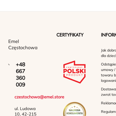
CERTYFIKATY
INFOR
Emel
Częstochowa
Jak dobr
dla dziec
+48
Odstąpie
umowy /
667
towaru b
360
logowan
009
Dostawa 
zwrot to
czestochowa@emel.store
Reklama
ul. Ludowa
Regulam
10, 42-215