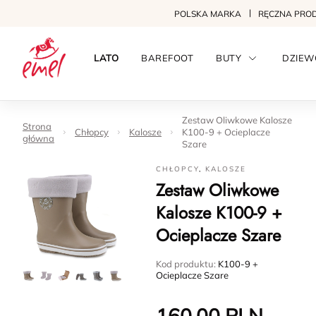
POLSKA MARKA
RĘCZNA PRO
LATO
BAREFOOT
BUTY
DZIEW
Zestaw Oliwkowe Kalosze
Strona
Chłopcy
Kalosze
K100-9 + Ocieplacze
główna
Szare
CHŁOPCY
,
KALOSZE
Zestaw Oliwkowe
Kalosze K100-9 +
Ocieplacze Szare
Kod produktu:
K100-9 +
Ocieplacze Szare
160.00
PLN