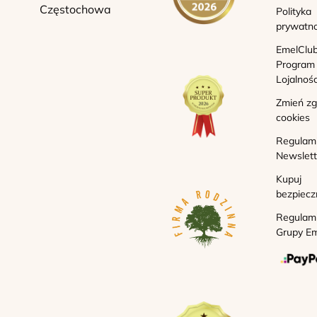
Częstochowa
Polityka
prywatno
EmelClub
Program
Lojalnoś
Zmień z
cookies
Regulam
Newslett
Kupuj
bezpiecz
Regulam
Grupy Em