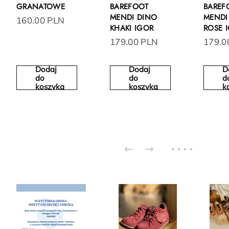
GRANATOWE
BAREFOOT
BAREF
MENDI DINO
MENDI
160.00 PLN
KHAKI IGOR
ROSE 
179.00 PLN
179.0
Dodaj
Dodaj
D
do
do
d
koszyka
koszyka
k