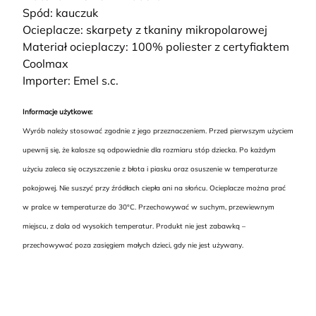
Spód: kauczuk
Ocieplacze: skarpety z tkaniny mikropolarowej
Materiał ocieplaczy: 100% poliester z certyfiaktem
Coolmax
Importer: Emel s.c.
Informacje użytkowe:
Wyrób należy stosować zgodnie z jego przeznaczeniem. Przed pierwszym użyciem
upewnij się, że kalosze są odpowiednie dla rozmiaru stóp dziecka. Po każdym
użyciu zaleca się oczyszczenie z błota i piasku oraz osuszenie w temperaturze
pokojowej. Nie suszyć przy źródłach ciepła ani na słońcu. Ocieplacze można prać
w pralce w temperaturze do 30°C. Przechowywać w suchym, przewiewnym
miejscu, z dala od wysokich temperatur. Produkt nie jest zabawką –
przechowywać poza zasięgiem małych dzieci, gdy nie jest używany.