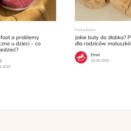
PORADNIKI
efoot a problemy
Jakie buty do żłobka? 
zne u dzieci – co
dla rodziców maluszk
iedzieć?
Emel
l
16.09.2025
2.2025