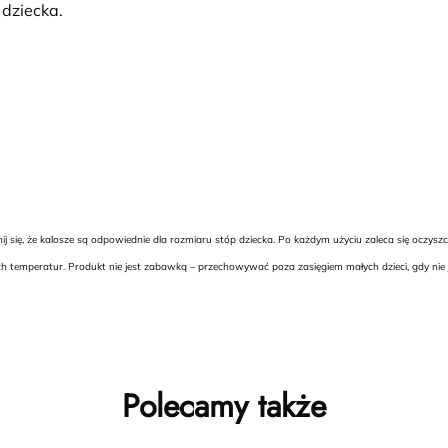
dziecka.
ię, że kalosze są odpowiednie dla rozmiaru stóp dziecka. Po każdym użyciu zaleca się oczyszcz
h temperatur. Produkt nie jest zabawką – przechowywać poza zasięgiem małych dzieci, gdy nie 
Polecamy także