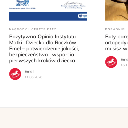
NAGRODY I CERTYFIKATY
PORADNIKI
Pozytywna Opinia Instytutu
Buty bar
Matki i Dziecka dla Roczków
ortopedyc
Emel – potwierdzenie jakości,
musisz w
bezpieczeństwa i wsparcia
Eme
pierwszych kroków dziecka
16.1
Emel
11.06.2026