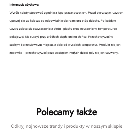
Informacje użytkowe:
Wyrób należy stosować zgodnie z jego przeznaczeniem. Przed pierwszym użyciem
upewnij się, że kalosze są odpowiednie dla rozmiaru stóp dziecka. Po każdym
użyciu zaleca się oczyszczenie z błota i piasku oraz osuszenie w temperaturze
pokojowej. Nie suszyć przy źródłach ciepła ani na słońcu. Przechowywać w
suchym i przewiewnym miejscu, z dala od wysokich temperatur. Produkt nie jest
zabawką – przechowywać poza zasięgiem małych dzieci, gdy nie jest używany.
Polecamy także
Odkryj najnowsze trendy i produkty w naszym sklepie