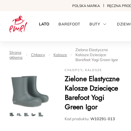
POLSKA MARKA
RĘCZNA PRO
LATO
BAREFOOT
BUTY
DZIEW
Zielone Elastyczne
Strona
Chłopcy
Kalosze
Kalosze Dziecięce
główna
Barefoot Yogi Green Igor
CHŁOPCY
,
KALOSZE
Zielone Elastyczne
Kalosze Dziecięce
Barefoot Yogi
Green Igor
Kod produktu:
W10291-013