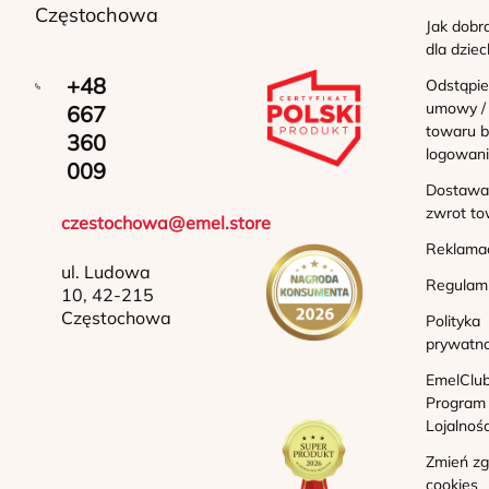
Częstochowa
Jak dobr
dla dziec
+48
Odstąpie
umowy /
667
towaru b
360
logowan
009
Dostawa 
zwrot to
czestochowa@emel.store
Reklama
ul. Ludowa
Regulam
10, 42-215
Częstochowa
Polityka
prywatno
EmelClub
Program
Lojalnoś
Zmień z
cookies