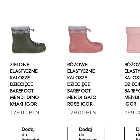
ZIELONE
RÓŻOWE
RÓŻO
ELASTYCZNE
ELASTYCZNE
ELAST
KALOSZE
KALOSZE
KALOS
DZIECIĘCE
DZIECIĘCE
DZIECI
BAREFOOT
BAREFOOT
BAREF
MENDI DINO
MENDI GATO
MENDI
KHAKI IGOR
ROSE IGOR
IGOR
179.00 PLN
179.00 PLN
159.0
Dodaj
Dodaj
D
do
do
d
koszyka
koszyka
k