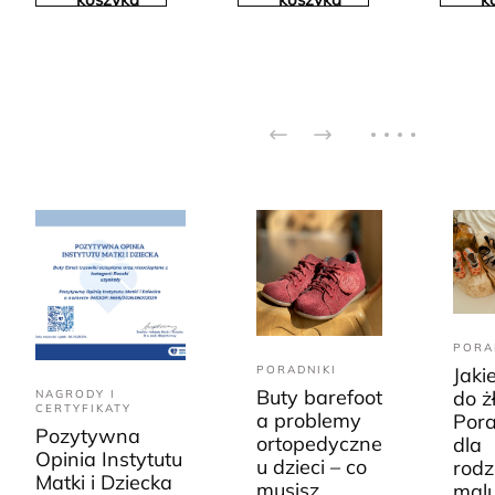
PORA
PORADNIKI
Jaki
Buty barefoot
do ż
NAGRODY I
CERTYFIKATY
a problemy
Pora
Pozytywna
ortopedyczne
dla
Opinia Instytutu
u dzieci – co
rodz
Matki i Dziecka
musisz
mal