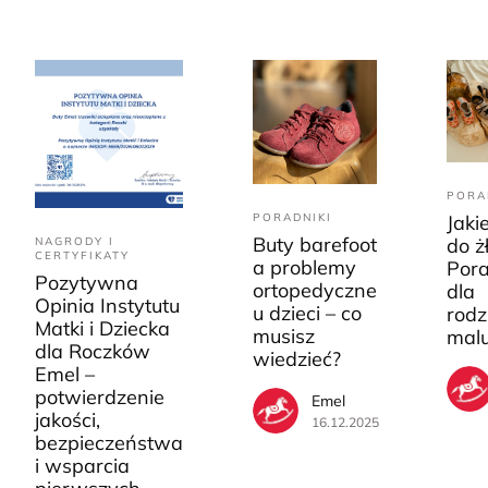
PORA
PORADNIKI
Jaki
Buty barefoot
do ż
NAGRODY I
CERTYFIKATY
a problemy
Pora
Pozytywna
ortopedyczne
dla
Opinia Instytutu
u dzieci – co
rodz
Matki i Dziecka
musisz
mal
dla Roczków
wiedzieć?
Emel –
potwierdzenie
Emel
jakości,
16.12.2025
bezpieczeństwa
i wsparcia