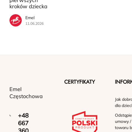
pierwszych
kroków dziecka
Emel
11.06.2026
CERTYFIKATY
INFOR
Emel
Częstochowa
Jak dobr
dla dziec
+48
Odstąpie
umowy /
667
towaru b
360