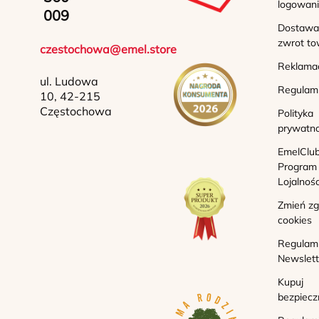
logowan
009
Dostawa 
zwrot to
czestochowa@emel.store
Reklama
ul. Ludowa
Regulam
10, 42-215
Częstochowa
Polityka
prywatno
EmelClub
Program
Lojalnoś
Zmień z
cookies
Regulam
Newslett
Kupuj
bezpiecz