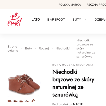
POLSKA MARKA
RĘCZNA PRO
LATO
BAREFOOT
BUTY
DZIEW
Niechodki
brązowe ze
Strona
Buty
Rodzaj
Niechodki
skóry
główna
naturalnej ze
sznurówką
BUTY
,
RODZAJ
,
NIECHODKI
Niechodki
brązowe ze skóry
naturalnej ze
sznurówką
Kod produktu:
N101B