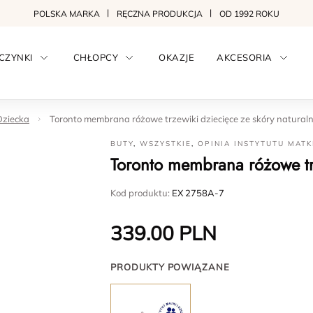
POLSKA MARKA
RĘCZNA PRODUKCJA
OD 1992 ROKU
CZYNKI
CHŁOPCY
OKAZJE
AKCESORIA
Dziecka
Toronto membrana różowe trzewiki dziecięce ze skóry naturaln
BUTY
,
WSZYSTKIE
,
OPINIA INSTYTUTU MATK
Toronto membrana różowe trz
Kod produktu:
EX 2758A-7
339.00
PLN
PRODUKTY POWIĄZANE