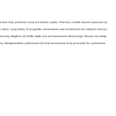
ierzenie stóp, ponieważ rosną one bardzo szybko. Wierzchy i środek obuwia wykonane są
ci skóry i są jej zaletą. W przypadku stwierdzenia wad wrodzonych lub nabytych kończyn
cznej odległości od źródła ciepła oraz promieniowania słonecznego. Obuwie nie nadaje
wany. Nieodpowiednie użytkowanie lub brak konserwacji może prowadzić do uszkodzenia