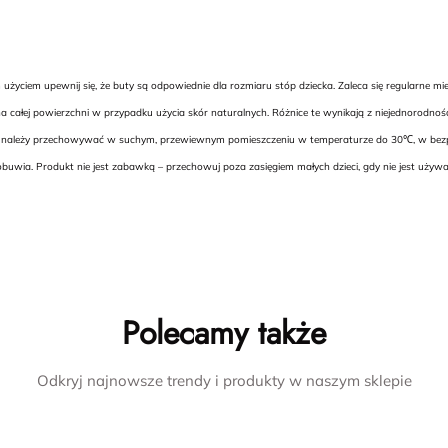
yciem upewnij się, że buty są odpowiednie dla rozmiaru stóp dziecka. Zaleca się regularne m
 całej powierzchni w przypadku użycia skór naturalnych. Różnice te wynikają z niejednorodnoś
uwie należy przechowywać w suchym, przewiewnym pomieszczeniu w temperaturze do 30℃, w bezpie
buwia. Produkt nie jest zabawką – przechowuj poza zasięgiem małych dzieci, gdy nie jest uży
Polecamy także
Odkryj najnowsze trendy i produkty w naszym sklepie