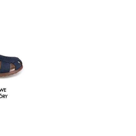
OWE
ÓRY