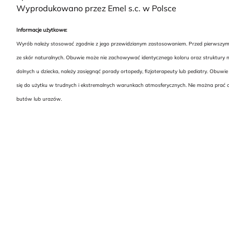
Wyprodukowano przez Emel s.c. w Polsce
Informacje użytkowe:
Wyrób należy stosować zgodnie z jego przewidzianym zastosowaniem. Przed pierwszym uż
ze skór naturalnych. Obuwie może nie zachowywać identycznego koloru oraz struktury na
dolnych u dziecka, należy zasięgnąć porady ortopedy, fizjoterapeuty lub pediatry. Ob
się do użytku w trudnych i ekstremalnych warunkach atmosferycznych. Nie można prać o
butów lub urazów.