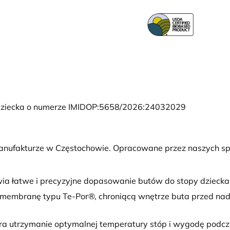
i Dziecka o numerze IMIDOP:5658/2026:24032029
anufakturze w Częstochowie. Opracowane przez naszych sp
wia łatwe i precyzyjne dopasowanie butów do stopy dziecka
embranę typu Te-Por®, chroniącą wnętrze buta przed nadm
 utrzymanie optymalnej temperatury stóp i wygodę podcza