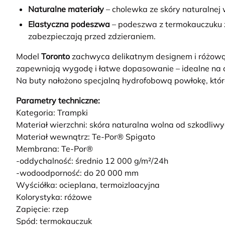
Naturalne materiały
– cholewka ze skóry naturalnej 
Elastyczna podeszw
a
– podeszwa z termokauczuku 
zabezpieczają przed zdzieraniem.
Model
Toronto
zachwyca delikatnym designem i różową, 
zapewniają wygodę i łatwe dopasowanie – idealne na c
Na buty nałożono specjalną hydrofobową powłokę, któr
Parametry techniczne:
Kategoria: Trampki
Materiał wierzchni: skóra naturalna wolna od szkodliw
Materiał wewnątrz: Te-Por® Spigato
Membrana: Te-Por®
-oddychalność: średnio 12 000 g/m²/24h
-wodoodporność: do 20 000 mm
Wyściółka: ocieplana, termoizloacyjna
Kolorystyka: różowe
Zapięcie: rzep
Spód: termokauczuk