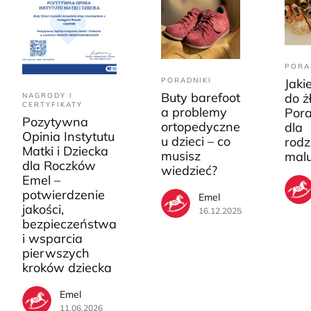
PORA
PORADNIKI
Jaki
Buty barefoot
do ż
NAGRODY I
CERTYFIKATY
a problemy
Pora
Pozytywna
ortopedyczne
dla
Opinia Instytutu
u dzieci – co
rodz
Matki i Dziecka
musisz
mal
dla Roczków
wiedzieć?
Emel –
potwierdzenie
Emel
jakości,
16.12.2025
bezpieczeństwa
i wsparcia
pierwszych
kroków dziecka
Emel
11.06.2026