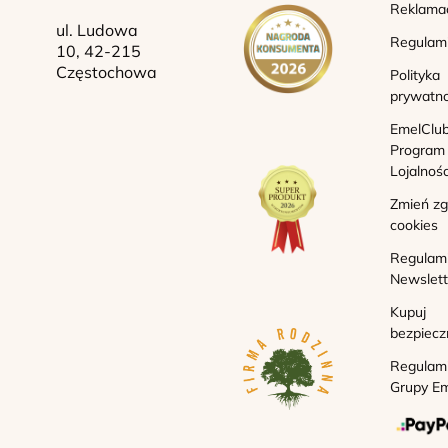
Reklama
ul. Ludowa
Regulam
10, 42-215
Częstochowa
Polityka
prywatno
EmelClub
Program
Lojalnoś
Zmień z
cookies
Regulam
Newslett
Kupuj
bezpiecz
Regulam
Grupy Em