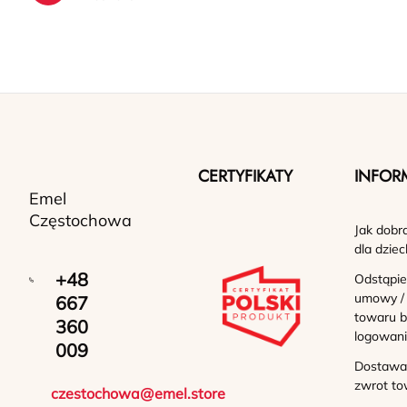
CERTYFIKATY
INFOR
Emel
Częstochowa
Jak dobr
dla dziec
+48
Odstąpie
umowy /
667
towaru b
360
logowan
009
Dostawa 
zwrot to
czestochowa@emel.store