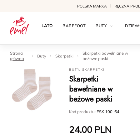
POLSKA MARKA
RĘCZNA PRO
LATO
BAREFOOT
BUTY
DZIEW
Strona
Skarpetki bawełniane w
Buty
Skarpetki
główna
beżowe paski
BUTY
,
SKARPETKI
Skarpetki
bawełniane w
beżowe paski
Kod produktu:
ESK 100-64
24.00
PLN