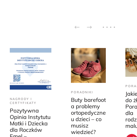
PORA
PORADNIKI
Jaki
Buty barefoot
do ż
NAGRODY I
CERTYFIKATY
a problemy
Pora
Pozytywna
ortopedyczne
dla
Opinia Instytutu
u dzieci – co
rodz
Matki i Dziecka
musisz
mal
dla Roczków
wiedzieć?
Emel –