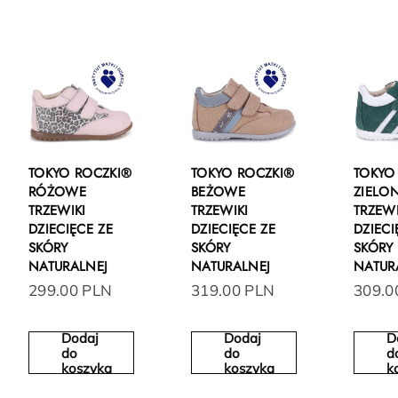
TOKYO ROCZKI®
TOKYO ROCZKI®
TOKYO
RÓŻOWE
BEŻOWE
ZIELO
TRZEWIKI
TRZEWIKI
TRZEWI
DZIECIĘCE ZE
DZIECIĘCE ZE
DZIECI
SKÓRY
SKÓRY
SKÓRY
NATURALNEJ
NATURALNEJ
NATUR
299.00 PLN
319.00 PLN
309.0
Dodaj
Dodaj
D
do
do
d
koszyka
koszyka
k