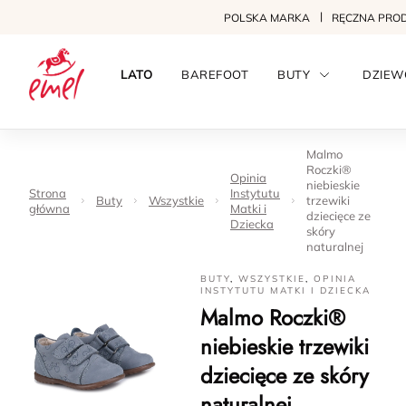
POLSKA MARKA
RĘCZNA PRO
LATO
BAREFOOT
BUTY
DZIEW
Malmo
Roczki®
Opinia
niebieskie
Strona
Instytutu
Buty
Wszystkie
trzewiki
główna
Matki i
dziecięce ze
Dziecka
skóry
naturalnej
BUTY
,
WSZYSTKIE
,
OPINIA
INSTYTUTU MATKI I DZIECKA
Malmo Roczki®
niebieskie trzewiki
dziecięce ze skóry
naturalnej