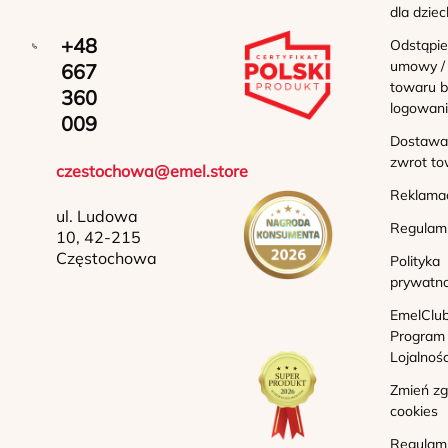
dla dziec
+48
Odstąpie
umowy /
667
towaru b
360
logowan
009
Dostawa 
zwrot to
czestochowa@emel.store
Reklama
ul. Ludowa
Regulam
10, 42-215
Częstochowa
Polityka
prywatno
EmelClub
Program
Lojalnoś
Zmień z
cookies
Regulam