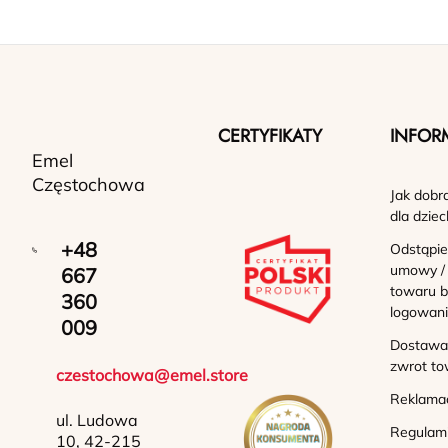
CERTYFIKATY
INFOR
Emel
Częstochowa
Jak dobr
dla dziec
+48
Odstąpie
umowy /
667
towaru b
360
logowan
009
Dostawa 
zwrot to
czestochowa@emel.store
Reklama
ul. Ludowa
Regulam
10, 42-215