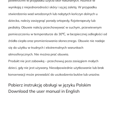
powierzchni w przypadku użycia skór naturalnych. Różnice te
wynikają z niejednorodności skóry i są jej zaletą. W przypadku
stwierdzenia wad wrodzonych lub nabytych kończyn dolnych u
dziecka, należy zasięgnąć porady ortopedy, fizjoterapeuty lub
pediatry. Obuwie należy przechowywać w suchym, przewiewnym
pomieszczeniu w temperaturze do 30℃, w bezpiecznej odległości od
źródła ciepła oraz promieniowania słonecznego. Obuwie nie nadaje
się do użytku w trudnych i ekstremalnych warunkach
atmosferycznych. Nie można prać obuwia.
Produkt nie jest zabawką – przechowuj poza zasięgiem małych
dzieci, gdy nie jest używany. Nieodpowiednie użytkowanie lub brak
konserwacji może prowadzić do uszkodzenia butów lub urazów.
Pobierz instrukcję obsługi w języku Polskim
Download the user manual in English