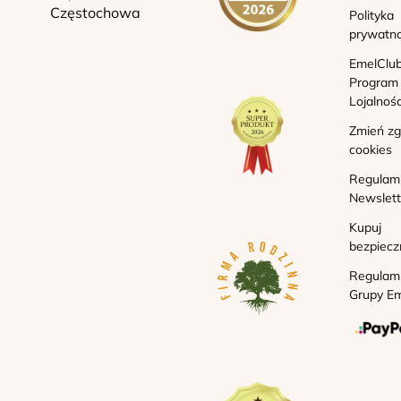
Częstochowa
Polityka
prywatno
EmelClub
Program
Lojalnoś
Zmień z
cookies
Regulam
Newslett
Kupuj
bezpiecz
Regulam
Grupy Em