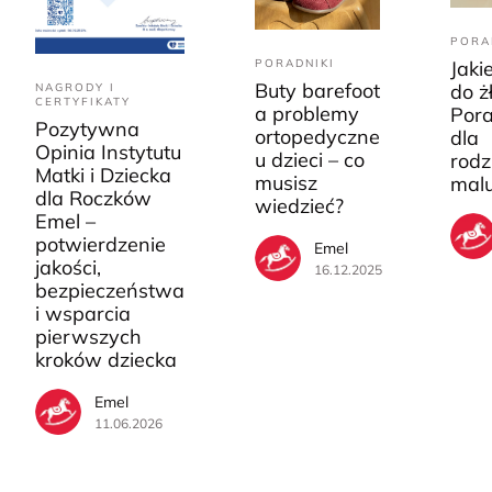
PORA
PORADNIKI
Jaki
Buty barefoot
do ż
NAGRODY I
CERTYFIKATY
a problemy
Pora
Pozytywna
ortopedyczne
dla
Opinia Instytutu
u dzieci – co
rodz
Matki i Dziecka
musisz
mal
dla Roczków
wiedzieć?
Emel –
potwierdzenie
Emel
jakości,
16.12.2025
bezpieczeństwa
i wsparcia
pierwszych
kroków dziecka
Emel
11.06.2026