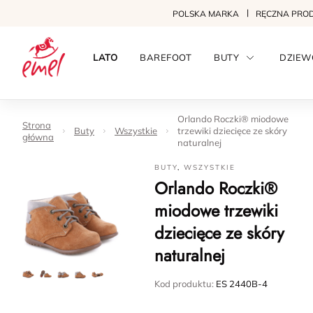
POLSKA MARKA
RĘCZNA PRO
LATO
BAREFOOT
BUTY
DZIEW
Orlando Roczki® miodowe
Strona
Buty
Wszystkie
trzewiki dziecięce ze skóry
główna
naturalnej
BUTY
,
WSZYSTKIE
Orlando Roczki®
miodowe trzewiki
dziecięce ze skóry
naturalnej
Kod produktu:
ES 2440B-4