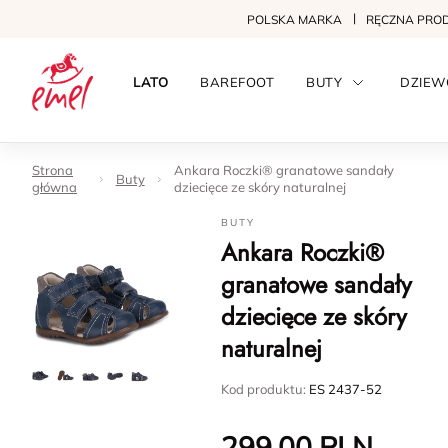
POLSKA MARKA
RĘCZNA PRO
LATO
BAREFOOT
BUTY
DZIEW
Strona
Ankara Roczki® granatowe sandały
Buty
główna
dziecięce ze skóry naturalnej
BUTY
Ankara Roczki®
granatowe sandały
dziecięce ze skóry
naturalnej
Kod produktu:
ES 2437-52
299.00
PLN