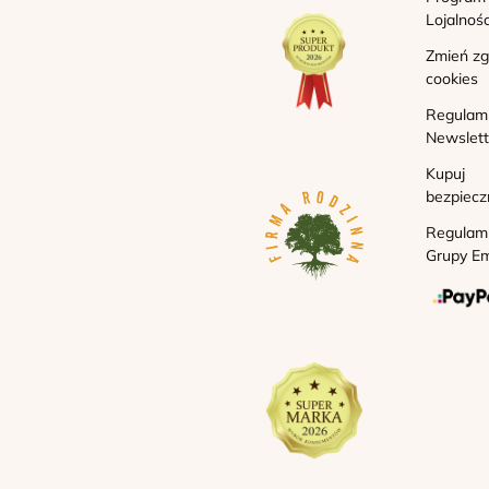
Lojalnoś
Zmień z
cookies
Regulam
Newslett
Kupuj
bezpiecz
Regulam
Grupy Em