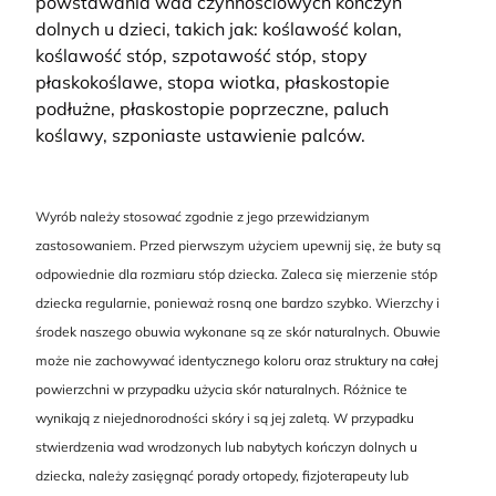
powstawania wad czynnościowych kończyn
dolnych u dzieci, takich jak: koślawość kolan,
koślawość stóp, szpotawość stóp, stopy
płaskokoślawe, stopa wiotka, płaskostopie
podłużne, płaskostopie poprzeczne, paluch
koślawy, szponiaste ustawienie palców.
Wyrób należy stosować zgodnie z jego przewidzianym
zastosowaniem. Przed pierwszym użyciem upewnij się, że buty są
odpowiednie dla rozmiaru stóp dziecka. Zaleca się mierzenie stóp
dziecka regularnie, ponieważ rosną one bardzo szybko. Wierzchy i
środek naszego obuwia wykonane są ze skór naturalnych. Obuwie
może nie zachowywać identycznego koloru oraz struktury na całej
powierzchni w przypadku użycia skór naturalnych. Różnice te
wynikają z niejednorodności skóry i są jej zaletą. W przypadku
stwierdzenia wad wrodzonych lub nabytych kończyn dolnych u
dziecka, należy zasięgnąć porady ortopedy, fizjoterapeuty lub