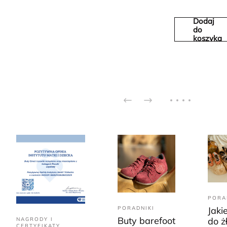
Dodaj
do
koszyka
PORA
PORADNIKI
Jaki
Buty barefoot
do ż
NAGRODY I
CERTYFIKATY