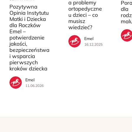
a problemy
Pora
Pozytywna
ortopedyczne
dla
Opinia Instytutu
u dzieci – co
rodz
Matki i Dziecka
musisz
mal
dla Roczków
wiedzieć?
Emel –
potwierdzenie
Emel
jakości,
16.12.2025
bezpieczeństwa
i wsparcia
pierwszych
kroków dziecka
Emel
11.06.2026