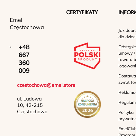
CERTYFIKATY
INFOR
Emel
Częstochowa
Jak dobr
dla dziec
+48
Odstąpie
umowy /
667
towaru b
360
logowan
009
Dostawa 
zwrot to
czestochowa@emel.store
Reklama
ul. Ludowa
Regulam
10, 42-215
Częstochowa
Polityka
prywatno
EmelClub
Program