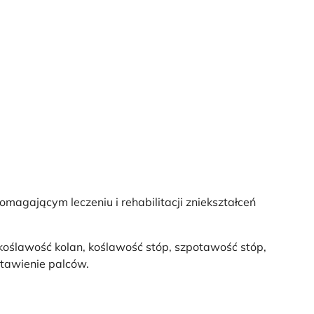
agającym leczeniu i rehabilitacji zniekształceń
oślawość kolan, koślawość stóp, szpotawość stóp,
stawienie palców.