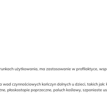
unkach użytkowania, ma zastosowanie w profilaktyce, wspom
ad czynnościowych kończyn dolnych u dzieci, takich jak: k
żne, płaskostopie poprzeczne, paluch koślawy, szponiaste u