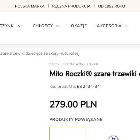
POLSKA MARKA
RĘCZNA PRODUKCJA
OD 1992 ROKU
CZYNKI
CHŁOPCY
OKAZJE
AKCESORIA
zare trzewiki dziecięce ze skóry naturalnej
BUTY
,
ROZMIARY
,
23-26
Mito Roczki® szare trzewiki 
Kod produktu:
ES 2434-34
279.00
PLN
PRODUKTY POWIĄZANE