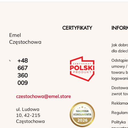
CERTYFIKATY
INFOR
Emel
Częstochowa
Jak dobr
dla dziec
+48
Odstąpie
umowy /
667
towaru b
360
logowan
009
Dostawa 
zwrot to
czestochowa@emel.store
Reklama
ul. Ludowa
Regulam
10, 42-215
Częstochowa
Polityka