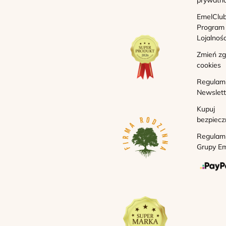
prywatno
EmelClub
Program
Lojalnoś
Zmień z
cookies
Regulam
Newslett
Kupuj
bezpiecz
Regulam
Grupy Em