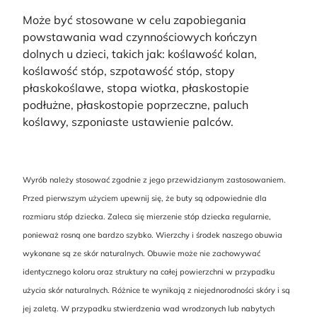
Może być stosowane w celu zapobiegania
powstawania wad czynnościowych kończyn
dolnych u dzieci, takich jak: koślawość kolan,
koślawość stóp, szpotawość stóp, stopy
płaskokoślawe, stopa wiotka, płaskostopie
podłużne, płaskostopie poprzeczne, paluch
koślawy, szponiaste ustawienie palców.
Wyrób należy stosować zgodnie z jego przewidzianym zastosowaniem.
Przed pierwszym użyciem upewnij się, że buty są odpowiednie dla
rozmiaru stóp dziecka. Zaleca się mierzenie stóp dziecka regularnie,
ponieważ rosną one bardzo szybko. Wierzchy i środek naszego obuwia
wykonane są ze skór naturalnych. Obuwie może nie zachowywać
identycznego koloru oraz struktury na całej powierzchni w przypadku
użycia skór naturalnych. Różnice te wynikają z niejednorodności skóry i są
jej zaletą. W przypadku stwierdzenia wad wrodzonych lub nabytych