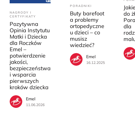
PORADNIKI
Jaki
Buty barefoot
do ż
NAGRODY I
CERTYFIKATY
a problemy
Pora
Pozytywna
ortopedyczne
dla
Opinia Instytutu
u dzieci – co
rodz
Matki i Dziecka
musisz
mal
dla Roczków
wiedzieć?
Emel –
potwierdzenie
Emel
jakości,
16.12.2025
bezpieczeństwa
i wsparcia
pierwszych
kroków dziecka
Emel
11.06.2026