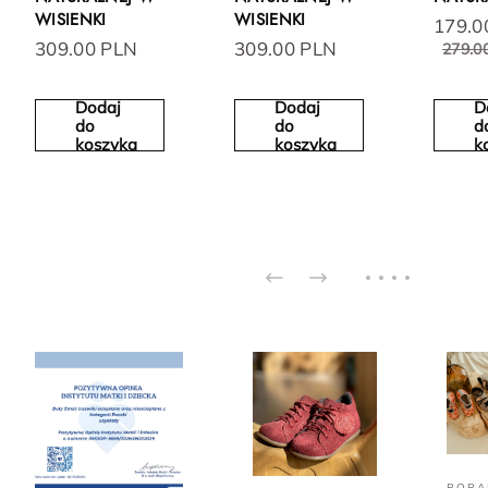
WISIENKI
WISIENKI
179.0
309.00 PLN
309.00 PLN
279.0
Dodaj
Dodaj
D
do
do
d
koszyka
koszyka
k
PORA