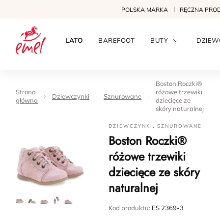
POLSKA MARKA
RĘCZNA PRO
LATO
BAREFOOT
BUTY
DZIEW
Boston Roczki®
Strona
różowe trzewiki
Dziewczynki
Sznurowane
główna
dziecięce ze
skóry naturalnej
DZIEWCZYNKI
,
SZNUROWANE
Boston Roczki®
różowe trzewiki
dziecięce ze skóry
naturalnej
Kod produktu:
ES 2369-3