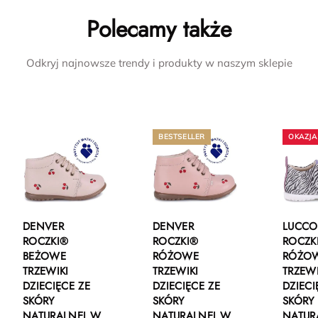
Polecamy także
Odkryj najnowsze trendy i produkty w naszym sklepie
BESTSELLER
DENVER
DENVER
LUCCO
ROCZKI®
ROCZKI®
ROCZK
BEŻOWE
RÓŻOWE
RÓŻO
TRZEWIKI
TRZEWIKI
TRZEWI
DZIECIĘCE ZE
DZIECIĘCE ZE
DZIECI
SKÓRY
SKÓRY
SKÓRY
NATURALNEJ W
NATURALNEJ W
NATUR