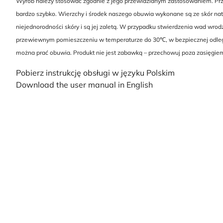
Wyrób należy stosować zgodnie z jego przewidzianym zastosowaniem. Przed
bardzo szybko. Wierzchy i środek naszego obuwia wykonane są ze skór natu
niejednorodności skóry i są jej zaletą. W przypadku stwierdzenia wad wro
przewiewnym pomieszczeniu w temperaturze do 30℃, w bezpiecznej odległo
można prać obuwia. Produkt nie jest zabawką – przechowuj poza zasięgiem
Pobierz instrukcję obsługi w języku Polskim
Download the user manual in English