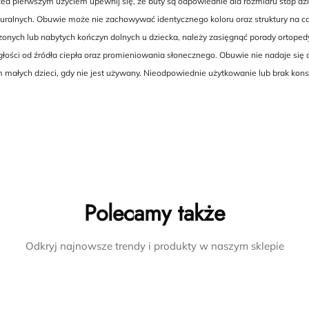
 pierwszym użyciem upewnij się, że buty są odpowiednie dla rozmiaru stóp dzie
ralnych. Obuwie może nie zachowywać identycznego koloru oraz struktury na cał
dzonych lub nabytych kończyn dolnych u dziecka, należy zasięgnąć porady ortoped
ści od źródła ciepła oraz promieniowania słonecznego. Obuwie nie nadaje się 
 małych dzieci, gdy nie jest używany. Nieodpowiednie użytkowanie lub brak ko
Polecamy także
Odkryj najnowsze trendy i produkty w naszym sklepie