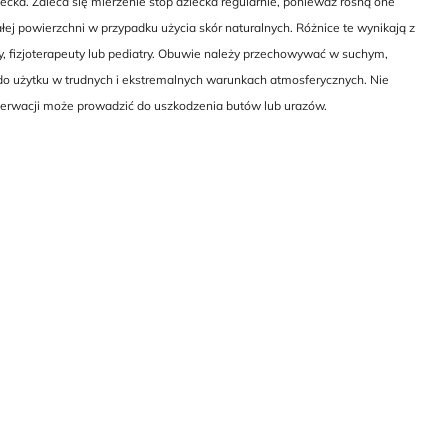
cka. Zaleca się mierzenie stóp dziecka regularnie, ponieważ rosną one
ej powierzchni w przypadku użycia skór naturalnych. Różnice te wynikają z
y, fizjoterapeuty lub pediatry. Obuwie należy przechowywać w suchym,
do użytku w trudnych i ekstremalnych warunkach atmosferycznych. Nie
nserwacji może prowadzić do uszkodzenia butów lub urazów.