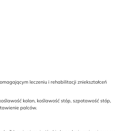
agającym leczeniu i rehabilitacji zniekształceń
oślawość kolan, koślawość stóp, szpotawość stóp,
stawienie palców.