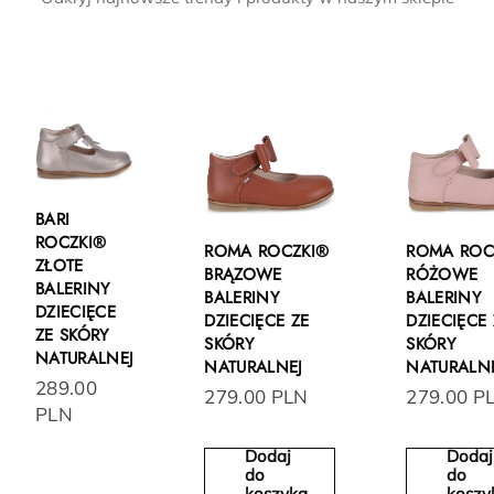
BARI
ROCZKI®
ROMA ROCZKI®
ROMA ROC
ZŁOTE
BRĄZOWE
RÓŻOWE
BALERINY
BALERINY
BALERINY
DZIECIĘCE
DZIECIĘCE ZE
DZIECIĘCE 
ZE SKÓRY
SKÓRY
SKÓRY
NATURALNEJ
NATURALNEJ
NATURALN
289.00
279.00 PLN
279.00 P
PLN
Dodaj
Dodaj
do
do
koszyka
koszy