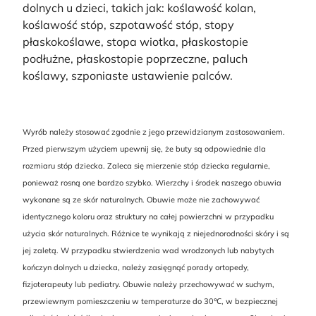
dolnych u dzieci, takich jak: koślawość kolan,
koślawość stóp, szpotawość stóp, stopy
płaskokoślawe, stopa wiotka, płaskostopie
podłużne, płaskostopie poprzeczne, paluch
koślawy, szponiaste ustawienie palców.
Wyrób należy stosować zgodnie z jego przewidzianym zastosowaniem.
Przed pierwszym użyciem upewnij się, że buty są odpowiednie dla
rozmiaru stóp dziecka. Zaleca się mierzenie stóp dziecka regularnie,
ponieważ rosną one bardzo szybko. Wierzchy i środek naszego obuwia
wykonane są ze skór naturalnych. Obuwie może nie zachowywać
identycznego koloru oraz struktury na całej powierzchni w przypadku
użycia skór naturalnych. Różnice te wynikają z niejednorodności skóry i są
jej zaletą. W przypadku stwierdzenia wad wrodzonych lub nabytych
kończyn dolnych u dziecka, należy zasięgnąć porady ortopedy,
fizjoterapeuty lub pediatry. Obuwie należy przechowywać w suchym,
przewiewnym pomieszczeniu w temperaturze do 30℃, w bezpiecznej