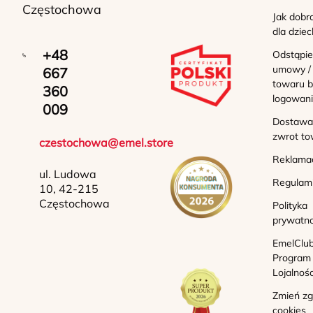
Częstochowa
Jak dobr
dla dziec
+48
Odstąpie
umowy /
667
towaru b
360
logowan
009
Dostawa 
zwrot to
czestochowa@emel.store
Reklama
ul. Ludowa
Regulam
10, 42-215
Częstochowa
Polityka
prywatno
EmelClub
Program
Lojalnoś
Zmień z
cookies