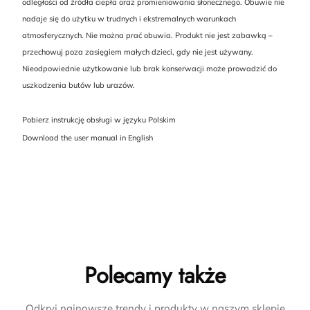
odległości od źródła ciepła oraz promieniowania słonecznego. Obuwie nie
nadaje się do użytku w trudnych i ekstremalnych warunkach
atmosferycznych. Nie można prać obuwia. Produkt nie jest zabawką –
przechowuj poza zasięgiem małych dzieci, gdy nie jest używany.
Nieodpowiednie użytkowanie lub brak konserwacji może prowadzić do
uszkodzenia butów lub urazów.
Pobierz instrukcję obsługi w języku Polskim
Download the user manual in English
Polecamy także
Odkryj najnowsze trendy i produkty w naszym sklepie