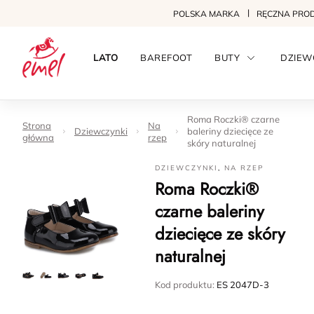
POLSKA MARKA
RĘCZNA PRO
LATO
BAREFOOT
BUTY
DZIEW
Roma Roczki® czarne
Strona
Na
Dziewczynki
baleriny dziecięce ze
główna
rzep
skóry naturalnej
DZIEWCZYNKI
,
NA RZEP
Roma Roczki®
czarne baleriny
dziecięce ze skóry
naturalnej
Kod produktu:
ES 2047D-3