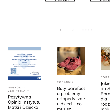
PORA
PORADNIKI
Jaki
Buty barefoot
do ż
NAGRODY I
CERTYFIKATY
a problemy
Pora
Pozytywna
ortopedyczne
dla
Opinia Instytutu
u dzieci – co
rodz
Matki i Dziecka
musisz
mal