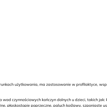
unkach użytkowania, ma zastosowanie w profilaktyce, wspom
ad czynnościowych kończyn dolnych u dzieci, takich jak: k
żne, płaskostopie poprzeczne, paluch koślawy, szponiaste u