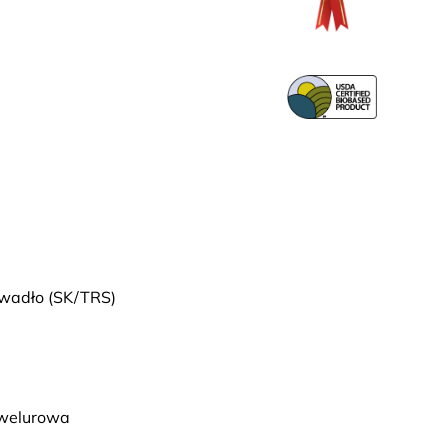
wadło (SK/TRS)
 welurowa