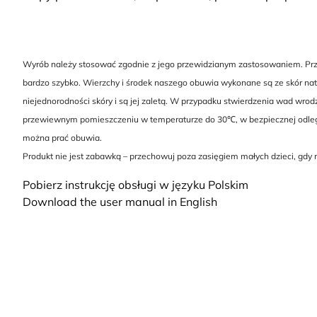
Wyrób należy stosować zgodnie z jego przewidzianym zastosowaniem. Przed
bardzo szybko. Wierzchy i środek naszego obuwia wykonane są ze skór natu
niejednorodności skóry i są jej zaletą. W przypadku stwierdzenia wad wro
przewiewnym pomieszczeniu w temperaturze do 30℃, w bezpiecznej odległo
można prać obuwia.
Produkt nie jest zabawką – przechowuj poza zasięgiem małych dzieci, gdy
Pobierz instrukcję obsługi w języku Polskim
Download the user manual in English