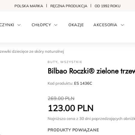
POLSKA MARKA
RĘCZNA PRODUKCJA
OD 1992 ROKU
CZYNKI
CHŁOPCY
OKAZJE
AKCESORIA
zewiki dziecięce ze skóry naturalnej
BUTY
,
WSZYSTKIE
Bilbao Roczki® zielone trzew
Kod produktu:
ES 1436C
269.00
PLN
123.00
PLN
Najniższa cena z 30 dni poprzedzających obniż
PRODUKTY POWIĄZANE