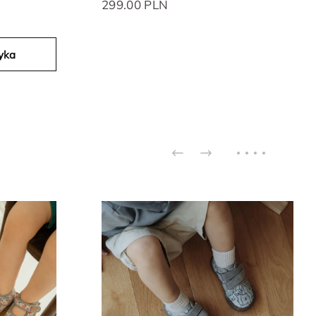
299.00 PLN
yka