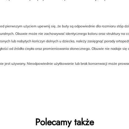
 pierwszym użyciem upewnij się, że buty są odpowiednie dla rozmiaru stóp dzie
ralnych. Obuwie może nie zachowywać identycznego koloru oraz struktury na cał
dzonych lub nabytych kończyn dolnych u dziecka, należy zasięgnąć porady ortoped
ści od źródła ciepła oraz promieniowania słonecznego. Obuwie nie nadaje się 
 nie jest używany. Nieodpowiednie użytkowanie lub brak konserwacji może prowa
Polecamy także