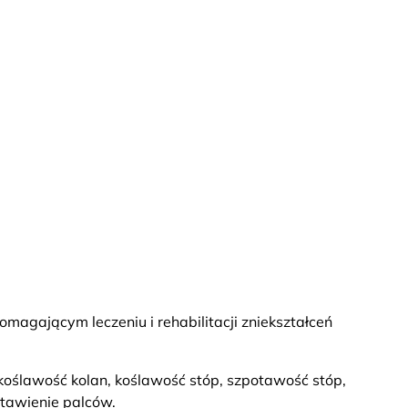
agającym leczeniu i rehabilitacji zniekształceń
oślawość kolan, koślawość stóp, szpotawość stóp,
stawienie palców.