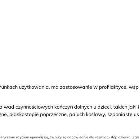
unkach użytkowania, ma zastosowanie w profilaktyce, wspom
ad czynnościowych kończyn dolnych u dzieci, takich jak: k
żne, płaskostopie poprzeczne, paluch koślawy, szponiaste u
wszym użyciem upewnij się, że buty są odpowiednie dla rozmiaru stóp dziecka. Zalec