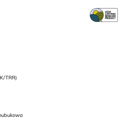
SK/TRR)
- nubukowa