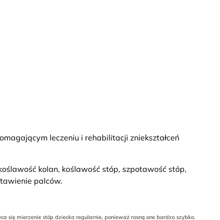
agającym leczeniu i rehabilitacji zniekształceń
oślawość kolan, koślawość stóp, szpotawość stóp,
stawienie palców.
a się mierzenie stóp dziecka regularnie, ponieważ rosną one bardzo szybko.