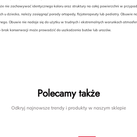
nie zachowywać identycznego koloru oraz struktury na całej powierzchni w przypadku u
ch u dziecka, należy zasięgnąć porady ortopedy, fizjoterapeuty lub pediatry. Obuw
znego. Obuwie nie nadaje się do użytku w trudnych i ekstremalnych warunkach atmosfe
ub brak konserwacji może prowadzić do uszkodzenia butów lub urazów.
Polecamy także
Odkryj najnowsze trendy i produkty w naszym sklepie