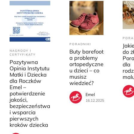
PORA
PORADNIKI
Jaki
Buty barefoot
do ż
NAGRODY I
CERTYFIKATY
a problemy
Pora
Pozytywna
ortopedyczne
dla
Opinia Instytutu
u dzieci – co
rodz
Matki i Dziecka
musisz
mal
dla Roczków
wiedzieć?
Emel –
potwierdzenie
Emel
jakości,
16.12.2025
bezpieczeństwa
i wsparcia
pierwszych
kroków dziecka