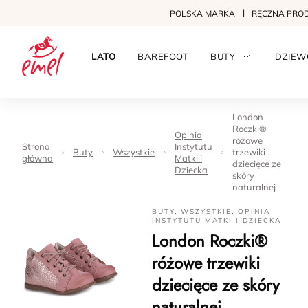
POLSKA MARKA
RĘCZNA PRO
LATO
BAREFOOT
BUTY
DZIEW
London
Roczki®
Opinia
różowe
Strona
Instytutu
Buty
Wszystkie
trzewiki
główna
Matki i
dziecięce ze
Dziecka
skóry
naturalnej
BUTY
,
WSZYSTKIE
,
OPINIA
INSTYTUTU MATKI I DZIECKA
London Roczki®
różowe trzewiki
dziecięce ze skóry
naturalnej