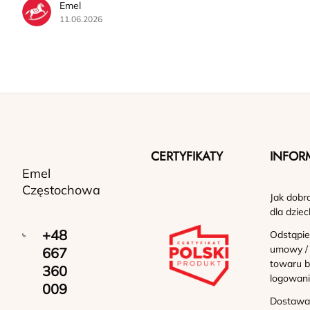
Emel
11.06.2026
CERTYFIKATY
INFOR
Emel
Częstochowa
Jak dobr
dla dziec
+48
Odstąpie
umowy /
667
towaru b
360
logowan
009
Dostawa 