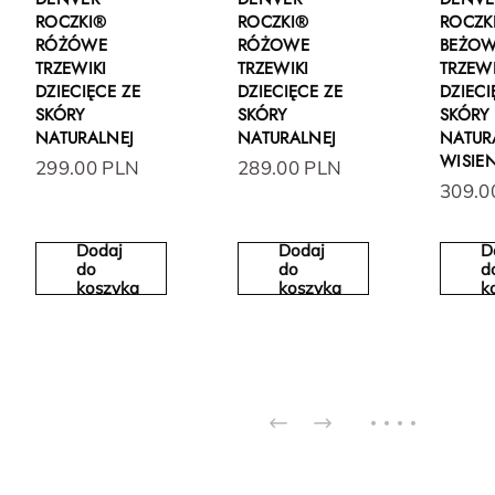
ROCZKI®
ROCZKI®
ROCZK
RÓŻÓWE
RÓŻOWE
BEŻO
TRZEWIKI
TRZEWIKI
TRZEWI
DZIECIĘCE ZE
DZIECIĘCE ZE
DZIECI
SKÓRY
SKÓRY
SKÓRY
NATURALNEJ
NATURALNEJ
NATUR
WISIEN
299.00 PLN
289.00 PLN
309.0
Dodaj
Dodaj
D
do
do
d
koszyka
koszyka
k