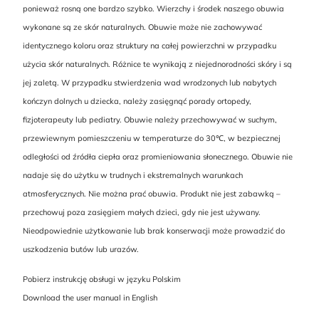
ponieważ rosną one bardzo szybko. Wierzchy i środek naszego obuwia
wykonane są ze skór naturalnych. Obuwie może nie zachowywać
identycznego koloru oraz struktury na całej powierzchni w przypadku
użycia skór naturalnych. Różnice te wynikają z niejednorodności skóry i są
jej zaletą. W przypadku stwierdzenia wad wrodzonych lub nabytych
kończyn dolnych u dziecka, należy zasięgnąć porady ortopedy,
fizjoterapeuty lub pediatry. Obuwie należy przechowywać w suchym,
przewiewnym pomieszczeniu w temperaturze do 30℃, w bezpiecznej
odległości od źródła ciepła oraz promieniowania słonecznego. Obuwie nie
nadaje się do użytku w trudnych i ekstremalnych warunkach
atmosferycznych. Nie można prać obuwia. Produkt nie jest zabawką –
przechowuj poza zasięgiem małych dzieci, gdy nie jest używany.
Nieodpowiednie użytkowanie lub brak konserwacji może prowadzić do
uszkodzenia butów lub urazów.
Pobierz instrukcję obsługi w języku Polskim
Download the user manual in English