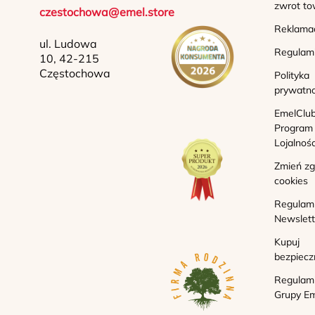
zwrot to
czestochowa@emel.store
Reklama
ul. Ludowa
Regulam
10, 42-215
Częstochowa
Polityka
prywatno
EmelClub
Program
Lojalnoś
Zmień z
cookies
Regulam
Newslett
Kupuj
bezpiecz
Regulam
Grupy Em