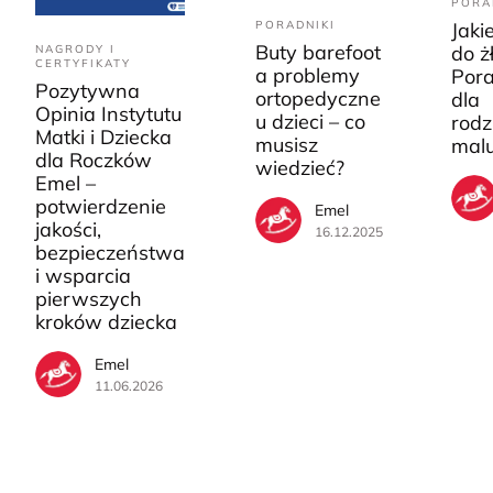
PORA
PORADNIKI
Jaki
Buty barefoot
do ż
NAGRODY I
CERTYFIKATY
a problemy
Pora
Pozytywna
ortopedyczne
dla
Opinia Instytutu
u dzieci – co
rodz
Matki i Dziecka
musisz
mal
dla Roczków
wiedzieć?
Emel –
potwierdzenie
Emel
jakości,
16.12.2025
bezpieczeństwa
i wsparcia
pierwszych
kroków dziecka
Emel
11.06.2026