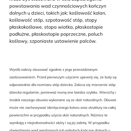
powstawania wad czynnościowych kończyn
dolnych u dzieci, takich jak: koślawość kolan,
koślawość stóp, szpotawość stóp, stopy
płaskokoślawe, stopa wiotka, płaskostopie
podłużne, płaskostopie poprzeczne, paluch
koślawy, szponiaste ustawienie palców.
Wyrób należy stosować zgodnie z jego przewidzianym
zastosowaniem. Przed pierwszym użyciem upewnij się, że buty są
odpowiednie dla rozmiaru stóp dziecka. Zaleca się mierzenie stóp
dziecka regularnie, ponieważ rosną one bardzo szybko. Wierzchy i
środek naszego obuwia wykonane są ze skór naturalnych. Obuwie
może nie zachowywać identycznego koloru oraz struktury na całej
powierzchni w przypadku użycia skór naturalnych. Różnice te
wynikają z niejednorodności skóry i są jej zaletą. W przypadku
stwierdzenia wad wrodzonych lub nabytych kończyn dolnych u