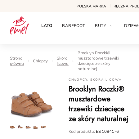
POLSKA MARKA
RĘCZNA PRO
LATO
BAREFOOT
BUTY
DZIEW
Brooklyn Roczki®
Strona
Skóra
musztardowe trzewiki
Chłopcy
główna
licowa
dziecięce ze skóry
naturalnej
CHŁOPCY
,
SKÓRA LICOWA
Brooklyn Roczki®
musztardowe
trzewiki dziecięce
ze skóry naturalnej
Kod produktu:
ES 1084C-6