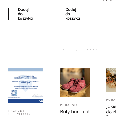
Dodaj
Dodaj
do
do
koszyka
koszyka
PORA
PORADNIKI
Jaki
Buty barefoot
do ż
NAGRODY I
CERTYFIKATY