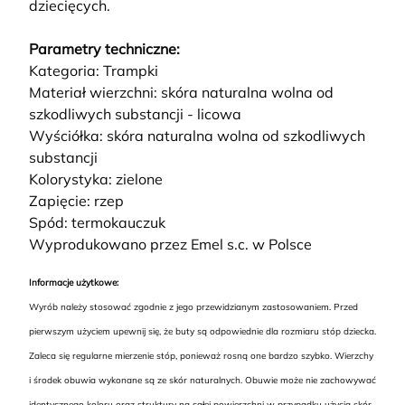
dziecięcych.
Parametry techniczne:
Kategoria: Trampki
Materiał wierzchni: skóra naturalna wolna od
szkodliwych substancji - licowa
Wyściółka: skóra naturalna wolna od szkodliwych
substancji
Kolorystyka: zielone
Zapięcie: rzep
Spód: termokauczuk
Wyprodukowano przez Emel s.c. w Polsce
Informacje użytkowe:
Wyrób należy stosować zgodnie z jego przewidzianym zastosowaniem. Przed
pierwszym użyciem upewnij się, że buty są odpowiednie dla rozmiaru stóp dziecka.
Zaleca się regularne mierzenie stóp, ponieważ rosną one bardzo szybko. Wierzchy
i środek obuwia wykonane są ze skór naturalnych. Obuwie może nie zachowywać
identycznego koloru oraz struktury na całej powierzchni w przypadku użycia skór