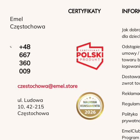
CERTYFIKATY
INFOR
Emel
Częstochowa
Jak dobr
dla dziec
+48
Odstąpie
umowy /
667
towaru b
360
logowan
009
Dostawa 
zwrot to
czestochowa@emel.store
Reklama
ul. Ludowa
Regulam
10, 42-215
Częstochowa
Polityka
prywatno
EmelClub
Program