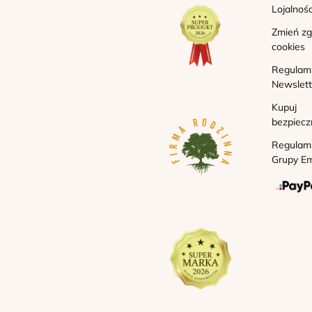
Lojalnoś
Zmień z
cookies
Regulam
Newslett
Kupuj
bezpiecz
Regulam
Grupy Em