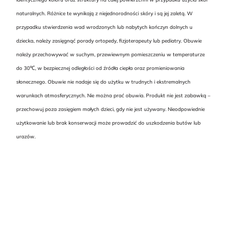
naturalnych. Różnice te wynikają z niejednorodności skóry i są jej zaletą. W
przypadku stwierdzenia wad wrodzonych lub nabytych kończyn dolnych u
dziecka, należy zasięgnąć porady ortopedy, fizjoterapeuty lub pediatry. Obuwie
należy przechowywać w suchym, przewiewnym pomieszczeniu w temperaturze
do 30℃, w bezpiecznej odległości od źródła ciepła oraz promieniowania
słonecznego. Obuwie nie nadaje się do użytku w trudnych i ekstremalnych
warunkach atmosferycznych. Nie można prać obuwia. Produkt nie jest zabawką –
przechowuj poza zasięgiem małych dzieci, gdy nie jest używany. Nieodpowiednie
użytkowanie lub brak konserwacji może prowadzić do uszkodzenia butów lub
urazów.