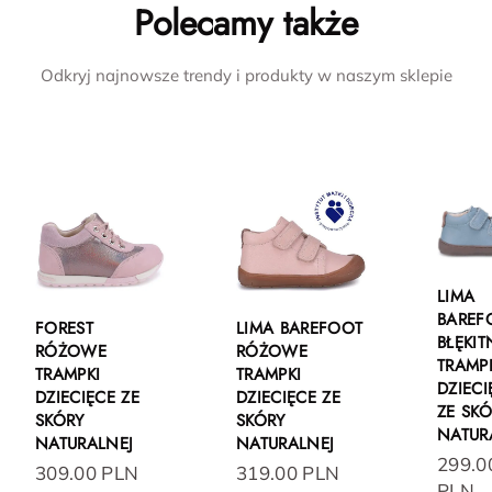
Polecamy także
Odkryj najnowsze trendy i produkty w naszym sklepie
LIMA
BAREF
FOREST
LIMA BAREFOOT
BŁĘKIT
RÓŻOWE
RÓŻOWE
TRAMP
TRAMPKI
TRAMPKI
DZIECI
DZIECIĘCE ZE
DZIECIĘCE ZE
ZE SK
SKÓRY
SKÓRY
NATUR
NATURALNEJ
NATURALNEJ
299.0
309.00 PLN
319.00 PLN
PLN