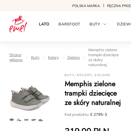
POLSKA MARKA
RĘCZNA PRO
LATO
BAREFOOT
BUTY
DZIEW
Memphis zielone
Strona
trampki dziecięce
Buty
Kolory
Zielone
główna
ze skóry
naturalnej
BUTY
,
KOLORY
,
ZIELONE
Memphis zielone
trampki dziecięce
ze skóry naturalnej
Kod produktu:
E 2795-3