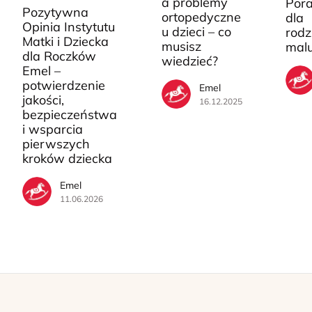
a problemy
Pora
Pozytywna
ortopedyczne
dla
Opinia Instytutu
u dzieci – co
rodz
Matki i Dziecka
musisz
mal
dla Roczków
wiedzieć?
Emel –
potwierdzenie
Emel
jakości,
16.12.2025
bezpieczeństwa
i wsparcia
pierwszych
kroków dziecka
Emel
11.06.2026