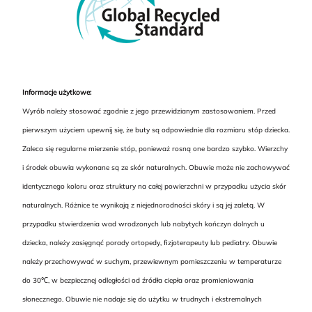
Informacje użytkowe:
Wyrób należy stosować zgodnie z jego przewidzianym zastosowaniem. Przed
pierwszym użyciem upewnij się, że buty są odpowiednie dla rozmiaru stóp dziecka.
Zaleca się regularne mierzenie stóp, ponieważ rosną one bardzo szybko. Wierzchy
i środek obuwia wykonane są ze skór naturalnych. Obuwie może nie zachowywać
identycznego koloru oraz struktury na całej powierzchni w przypadku użycia skór
naturalnych. Różnice te wynikają z niejednorodności skóry i są jej zaletą. W
przypadku stwierdzenia wad wrodzonych lub nabytych kończyn dolnych u
dziecka, należy zasięgnąć porady ortopedy, fizjoterapeuty lub pediatry. Obuwie
należy przechowywać w suchym, przewiewnym pomieszczeniu w temperaturze
do 30℃, w bezpiecznej odległości od źródła ciepła oraz promieniowania
słonecznego. Obuwie nie nadaje się do użytku w trudnych i ekstremalnych