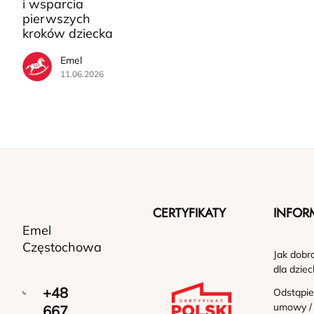
i wsparcia
pierwszych
kroków dziecka
Emel
11.06.2026
CERTYFIKATY
INFOR
Emel
Częstochowa
Jak dobr
dla dziec
+48
Odstąpie
umowy /
667