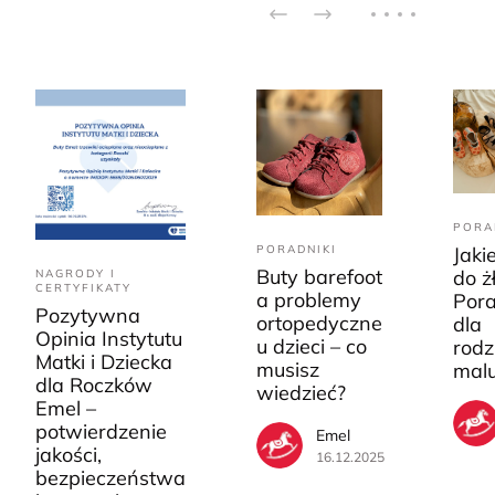
PORA
PORADNIKI
Jaki
Buty barefoot
do ż
NAGRODY I
CERTYFIKATY
a problemy
Pora
Pozytywna
ortopedyczne
dla
Opinia Instytutu
u dzieci – co
rodz
Matki i Dziecka
musisz
mal
dla Roczków
wiedzieć?
Emel –
potwierdzenie
Emel
jakości,
16.12.2025
bezpieczeństwa