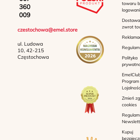
towaru b
360
logowan
009
Dostawa 
zwrot to
czestochowa@emel.store
Reklama
ul. Ludowa
Regulam
10, 42-215
Częstochowa
Polityka
prywatno
EmelClub
Program
Lojalnoś
Zmień z
cookies
Regulam
Newslett
Kupuj
bezpiecz