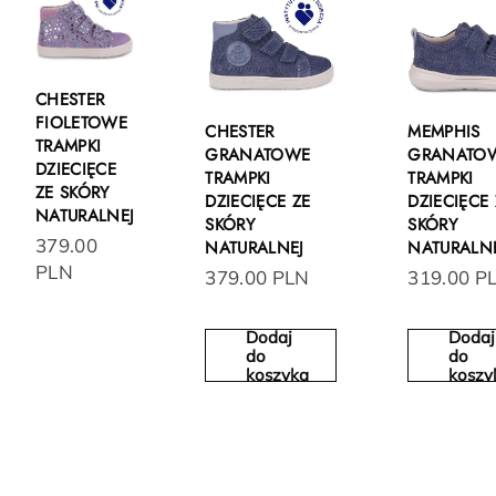
CHESTER
FIOLETOWE
CHESTER
MEMPHIS
TRAMPKI
GRANATOWE
GRANATO
DZIECIĘCE
TRAMPKI
TRAMPKI
ZE SKÓRY
DZIECIĘCE ZE
DZIECIĘCE 
NATURALNEJ
SKÓRY
SKÓRY
379.00
NATURALNEJ
NATURALN
PLN
379.00 PLN
319.00 P
Dodaj
Dodaj
do
do
koszyka
koszy