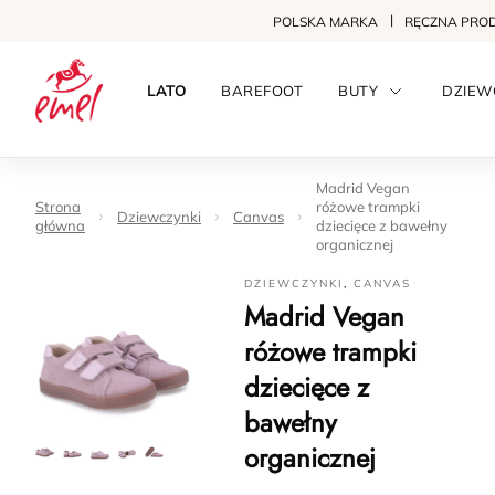
POLSKA MARKA
RĘCZNA PRO
LATO
BAREFOOT
BUTY
DZIEW
Madrid Vegan
Strona
różowe trampki
Dziewczynki
Canvas
główna
dziecięce z bawełny
organicznej
DZIEWCZYNKI
,
CANVAS
Madrid Vegan
różowe trampki
dziecięce z
bawełny
organicznej