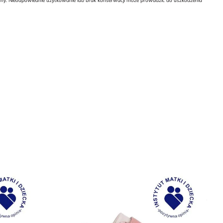
wany. Nieodpowiednie użytkowanie lub brak konserwacji może prowadzić do uszkodzenia