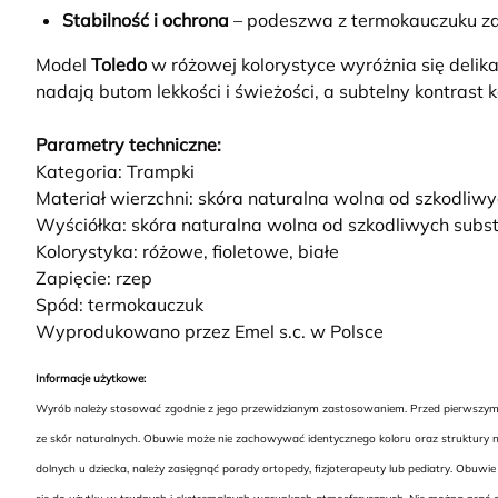
Stabilność i ochrona
– podeszwa z termokauczuku za
Model
Toledo
w różowej kolorystyce
wyróżnia się deli
nadają butom lekkości i świeżości, a subtelny kontrast 
Parametry techniczne:
Kategoria: Trampki
Materiał wierzchni: skóra naturalna wolna od szkodliw
Wyściółka: skóra naturalna wolna od szkodliwych subst
Kolorystyka: różowe, fioletowe, białe
Zapięcie: rzep
Spód: termokauczuk
Wyprodukowano przez Emel s.c. w Polsce
Informacje użytkowe:
Wyrób należy stosować zgodnie z jego przewidzianym zastosowaniem. Przed pierwszym uż
ze skór naturalnych. Obuwie może nie zachowywać identycznego koloru oraz struktury na
dolnych u dziecka, należy zasięgnąć porady ortopedy, fizjoterapeuty lub pediatry. Ob