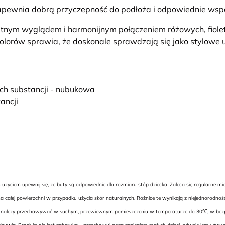
pewnia dobrą przyczepność do podłoża i odpowiednie wspa
katnym wyglądem i harmonijnym połączeniem różowych, fiole
kolorów sprawia, że doskonale sprawdzają się jako stylowe u
ych substancji - nubukowa
ancji
yciem upewnij się, że buty są odpowiednie dla rozmiaru stóp dziecka. Zaleca się regularne m
 całej powierzchni w przypadku użycia skór naturalnych. Różnice te wynikają z niejednorodnoś
uwie należy przechowywać w suchym, przewiewnym pomieszczeniu w temperaturze do 30℃, w bezpie