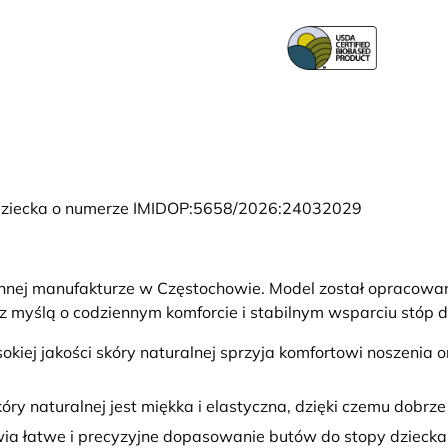
i Dziecka o numerze IMIDOP:5658/2026:24032029
nnej manufakturze w Częstochowie. Model został opracowan
 myślą o codziennym komforcie i stabilnym wsparciu stóp d
kiej jakości skóry naturalnej sprzyja komfortowi noszenia
kóry naturalnej jest miękka i elastyczna, dzięki czemu dobrz
wia łatwe i precyzyjne dopasowanie butów do stopy dziecka