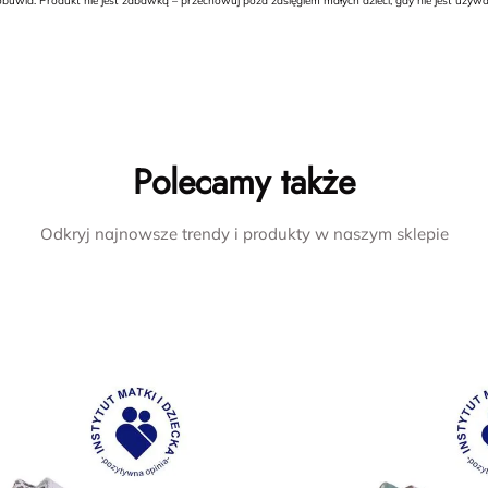
buwia. Produkt nie jest zabawką – przechowuj poza zasięgiem małych dzieci, gdy nie jest uży
Polecamy także
Odkryj najnowsze trendy i produkty w naszym sklepie