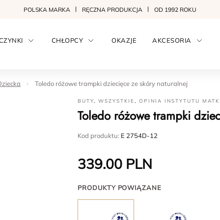
POLSKA MARKA
RĘCZNA PRODUKCJA
OD 1992 ROKU
CZYNKI
CHŁOPCY
OKAZJE
AKCESORIA
Dziecka
Toledo różowe trampki dziecięce ze skóry naturalnej
BUTY
,
WSZYSTKIE
,
OPINIA INSTYTUTU MATK
Toledo różowe trampki dziec
Kod produktu:
E 2754D-12
339.00
PLN
PRODUKTY POWIĄZANE