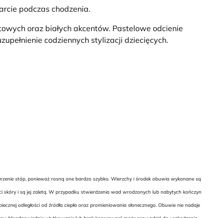
rcie podczas chodzenia.
towych oraz białych akcentów. Pastelowe odcienie
zupełnienie codziennych stylizacji dziecięcych.
ierzenie stóp, ponieważ rosną one bardzo szybko. Wierzchy i środek obuwia wykonane są
ci skóry i są jej zaletą. W przypadku stwierdzenia wad wrodzonych lub nabytych kończyn
cznej odległości od źródła ciepła oraz promieniowania słonecznego. Obuwie nie nadaje