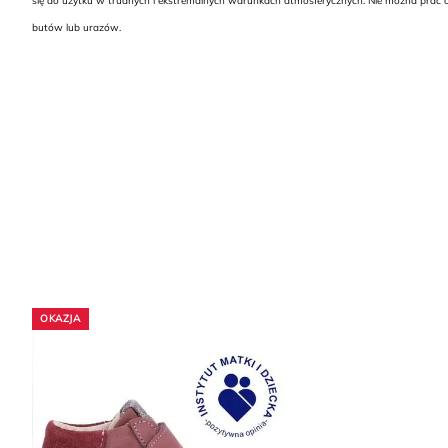
się do użytku w trudnych i ekstremalnych warunkach atmosferycznych. Nie można prać o
butów lub urazów.