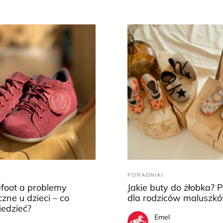
PORADNIKI
efoot a problemy
Jakie buty do żłobka? 
zne u dzieci – co
dla rodziców maluszk
iedzieć?
Emel