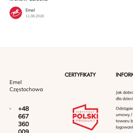
Emel
11.06.2026
CERTYFIKATY
INFOR
Emel
Częstochowa
Jak dobr
dla dziec
+48
Odstąpie
umowy /
667
towaru b
360
logowan
009