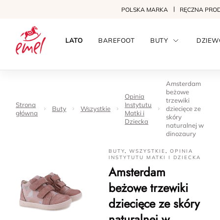
POLSKA MARKA
RĘCZNA PRO
LATO
BAREFOOT
BUTY
DZIEW
Amsterdam
beżowe
Opinia
trzewiki
Strona
Instytutu
Buty
Wszystkie
dziecięce ze
główna
Matki i
skóry
Dziecka
naturalnej w
dinozaury
BUTY
,
WSZYSTKIE
,
OPINIA
INSTYTUTU MATKI I DZIECKA
Amsterdam
beżowe trzewiki
dziecięce ze skóry
naturalnej w