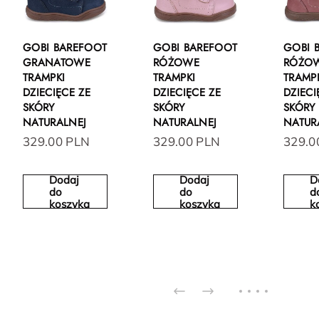
GOBI BAREFOOT
GOBI BAREFOOT
GOBI 
GRANATOWE
RÓŻOWE
RÓŻO
TRAMPKI
TRAMPKI
TRAMP
DZIECIĘCE ZE
DZIECIĘCE ZE
DZIECI
SKÓRY
SKÓRY
SKÓRY
NATURALNEJ
NATURALNEJ
NATUR
329.00 PLN
329.00 PLN
329.0
Dodaj
Dodaj
D
do
do
d
koszyka
koszyka
k