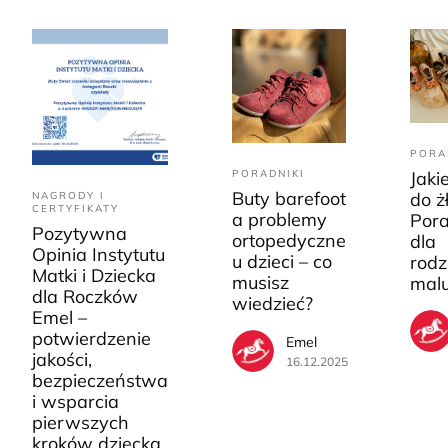
PORA
PORADNIKI
Jaki
Buty barefoot
do ż
NAGRODY I
CERTYFIKATY
a problemy
Pora
Pozytywna
ortopedyczne
dla
Opinia Instytutu
u dzieci – co
rodz
Matki i Dziecka
musisz
mal
dla Roczków
wiedzieć?
Emel –
potwierdzenie
Emel
jakości,
16.12.2025
bezpieczeństwa
i wsparcia
pierwszych
kroków dziecka