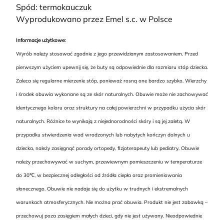
Spód: termokauczuk
Wyprodukowano przez Emel s.c. w Polsce
Informacje użytkowe:
Wyrób należy stosować zgodnie z jego przewidzianym zastosowaniem. Przed
pierwszym użyciem upewnij się, że buty są odpowiednie dla rozmiaru stóp dziecka.
Zaleca się regularne mierzenie stóp, ponieważ rosną one bardzo szybko. Wierzchy
i środek obuwia wykonane są ze skór naturalnych. Obuwie może nie zachowywać
identycznego koloru oraz struktury na całej powierzchni w przypadku użycia skór
naturalnych. Różnice te wynikają z niejednorodności skóry i są jej zaletą. W
przypadku stwierdzenia wad wrodzonych lub nabytych kończyn dolnych u
dziecka, należy zasięgnąć porady ortopedy, fizjoterapeuty lub pediatry. Obuwie
należy przechowywać w suchym, przewiewnym pomieszczeniu w temperaturze
do 30℃, w bezpiecznej odległości od źródła ciepła oraz promieniowania
słonecznego. Obuwie nie nadaje się do użytku w trudnych i ekstremalnych
warunkach atmosferycznych. Nie można prać obuwia. Produkt nie jest zabawką –
przechowuj poza zasięgiem małych dzieci, gdy nie jest używany. Nieodpowiednie