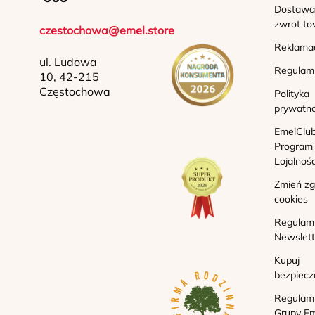
Dostawa 
zwrot to
czestochowa@emel.store
Reklama
ul. Ludowa
Regulam
10, 42-215
Częstochowa
Polityka
prywatno
EmelClub
Program
Lojalnoś
Zmień z
cookies
Regulam
Newslett
Kupuj
bezpiecz
Regulam
Grupy Em