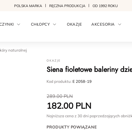
POLSKA MARKA
RĘCZNA PRODUKCJA
OD 1992 ROKU
CZYNKI
CHŁOPCY
OKAZJE
AKCESORIA
skóry naturalnej
OKAZJE
Siena fioletowe baleriny dzi
Kod produktu:
E 2058-19
289.00
PLN
182.00
PLN
Najniższa cena z 30 dni poprzedzających obniż
PRODUKTY POWIĄZANE