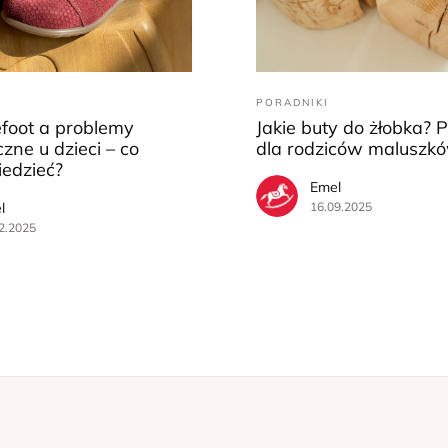
PORADNIKI
efoot a problemy
Jakie buty do żłobka? 
zne u dzieci – co
dla rodziców maluszk
iedzieć?
Emel
l
16.09.2025
2.2025