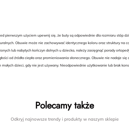
 pierwszym użyciem upewnij się, że buty są odpowiednie dla rozmiaru stóp dzie
ralnych. Obuwie może nie zachowywać identycznego koloru oraz struktury na cał
dzonych lub nabytych kończyn dolnych u dziecka, należy zasięgnąć porady ortoped
ści od źródła ciepła oraz promieniowania słonecznego. Obuwie nie nadaje się 
 małych dzieci, gdy nie jest używany. Nieodpowiednie użytkowanie lub brak ko
Polecamy także
Odkryj najnowsze trendy i produkty w naszym sklepie