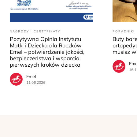
NAGRODY I CERTYFIKATY
PORADNIKI
Pozytywna Opinia Instytutu
Buty bar
Matki i Dziecka dla Roczków
ortopedyc
Emel – potwierdzenie jakości,
musisz w
bezpieczeństwa i wsparcia
Eme
pierwszych kroków dziecka
16.1
Emel
11.06.2026