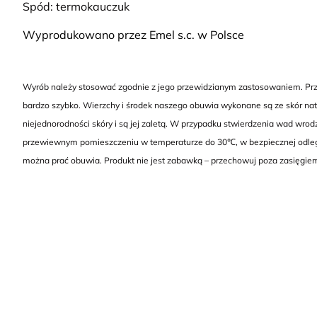
Spód: termokauczuk
Wyprodukowano przez Emel s.c. w Polsce
Wyrób należy stosować zgodnie z jego przewidzianym zastosowaniem. Przed
bardzo szybko. Wierzchy i środek naszego obuwia wykonane są ze skór natu
niejednorodności skóry i są jej zaletą. W przypadku stwierdzenia wad wro
przewiewnym pomieszczeniu w temperaturze do 30℃, w bezpiecznej odległo
można prać obuwia. Produkt nie jest zabawką – przechowuj poza zasięgiem