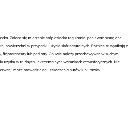
cka. Zaleca się mierzenie stóp dziecka regularnie, ponieważ rosną one
ej powierzchni w przypadku użycia skór naturalnych. Różnice te wynikają z
y, fizjoterapeuty lub pediatry. Obuwie należy przechowywać w suchym,
do użytku w trudnych i ekstremalnych warunkach atmosferycznych. Nie
nserwacji może prowadzić do uszkodzenia butów lub urazów.