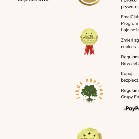
Polityka
prywatno
EmelClub
Program
Lojalnoś
Zmień z
cookies
Regulam
Newslett
Kupuj
bezpiecz
Regulam
Grupy Em