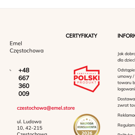
CERTYFIKATY
INFOR
Emel
Częstochowa
Jak dobr
dla dziec
+48
Odstąpie
umowy /
667
towaru b
360
logowan
009
Dostawa 
zwrot to
czestochowa@emel.store
Reklama
ul. Ludowa
Regulam
10, 42-215
Częstochowa