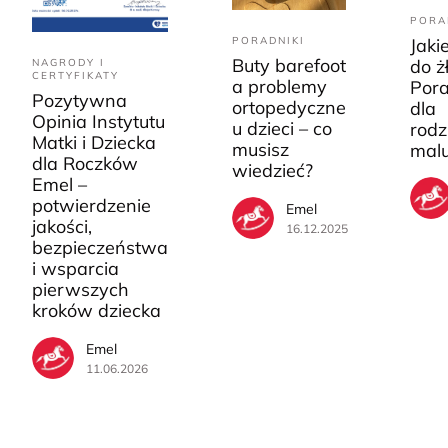
PORA
PORADNIKI
Jaki
Buty barefoot
do ż
NAGRODY I
CERTYFIKATY
a problemy
Pora
Pozytywna
ortopedyczne
dla
Opinia Instytutu
u dzieci – co
rodz
Matki i Dziecka
musisz
mal
dla Roczków
wiedzieć?
Emel –
potwierdzenie
Emel
jakości,
16.12.2025
bezpieczeństwa
i wsparcia
pierwszych
kroków dziecka
Emel
11.06.2026