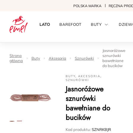
POLSKA MARKA
RĘCZNA PRO
LATO
BAREFOOT
BUTY
DZIEW
Jasnoróżowe
Strona
sznurówki
Buty
Akcesoria
Sznurówki
główna
bawełniane
do bucików
BUTY
,
AKCESORIA
,
SZNURÓWKI
Jasnoróżowe
sznurówki
bawełniane do
bucików
Kod produktu:
SZNRKBJR