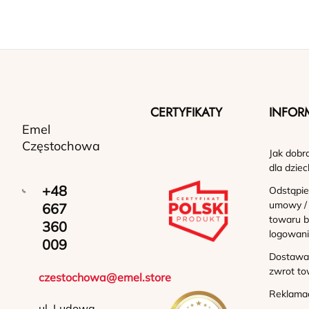
CERTYFIKATY
INFOR
Emel
Częstochowa
Jak dobr
dla dziec
+48
Odstąpie
umowy /
667
towaru b
360
logowan
009
Dostawa 
zwrot to
czestochowa@emel.store
Reklama
ul. Ludowa