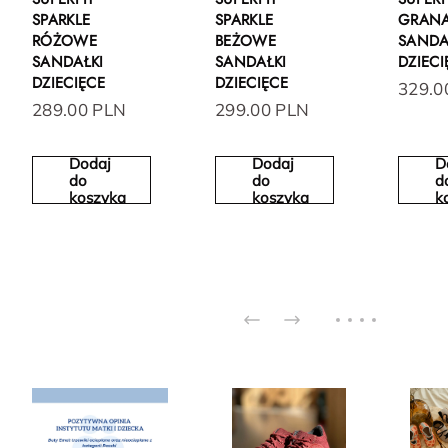
SPARKLE
SPARKLE
GRAN
RÓŻOWE
BEŻOWE
SANDA
SANDAŁKI
SANDAŁKI
DZIECI
DZIECIĘCE
DZIECIĘCE
329.0
289.00 PLN
299.00 PLN
Dodaj
Dodaj
D
do
do
d
koszyka
koszyka
k