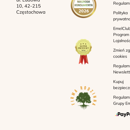
Regulam
10, 42-215
Częstochowa
Polityka
prywatno
EmelClub
Program
Lojalnoś
Zmień z
cookies
Regulam
Newslett
Kupuj
bezpiecz
Regulam
Grupy Em