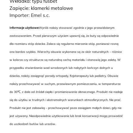
Wkładka: typu fusbet
Zapięcie: klamerki metalowe
Importer: Emel s.c.
Informacje użytkowe:
Wyrób należy stosować zgodnie z jego przewidzianym
zastosowaniem. Przed pierwszym użyciem upewnij się, że buty są odpowiednie
dla rozmiaru stóp dziecka. Zaleca się regularne mierzenie stóp, ponieważ rosną
one bardzo szybko. Wierzchy obuwia wykonane są ze skór naturalnych – różnice
w kolorze czy strukturze są naturalną cechą materiału i stanowią jego zaletę. W
przypadku stwierdzenia wad wrodzonych lub nabytych kończyn dolnych u
dziecka, należy zasięgnąć porady ortopedy, fizjoterapeuty lub pediatry. Obuwie
należy przechowywać w suchym, przewiewnym pomieszczeniu, w temperaturze
do 30℃, z dala od źródeł ciepła i promieniowania słonecznego. Produkt nie nadaje
się do użytku w trudnych i ekstremalnych warunkach atmosferycznych. Nie prać.
Produkt nie jest zabawką – przechowywać poza zasięgiem małych dzieci, gdy nie
jest używany. Nieodpowiednie użytkowanie lub brak konserwacji mogą prowadzić
do uszkodzeń butów lub urazów.