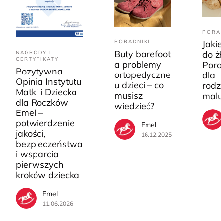
PORA
PORADNIKI
Jaki
Buty barefoot
do ż
NAGRODY I
CERTYFIKATY
a problemy
Pora
Pozytywna
ortopedyczne
dla
Opinia Instytutu
u dzieci – co
rodz
Matki i Dziecka
musisz
mal
dla Roczków
wiedzieć?
Emel –
potwierdzenie
Emel
jakości,
16.12.2025
bezpieczeństwa
i wsparcia
pierwszych
kroków dziecka
Emel
11.06.2026