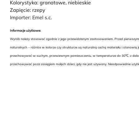
Kolorystyka: granatowe, niebieskie
Zapięcie: rzepy
Importer: Emel s.c.
Informacje użytkowe:
Wyrób należy stosować zgodnie z jego przewidzianym zastosowaniem. Przed pierwszym uż
naturalnych – różnice w kolorze czy strukturze są naturalną cechą materiału i stanowią
przechowywać w suchym, przewiewnym pomieszczeniu, w temperaturze do 30℃, z dala od ź
przechowywać poza zasięgiem małych dzieci, gdy nie jest używany. Nieodpowiednie uży