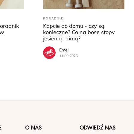
PORADNIKI
Poradnik
Kapcie do domu - czy są
ów
konieczne? Co na bose stopy
jesienią i zimą?
Emel
11.09.2025
E
O NAS
ODWIEDŹ NAS