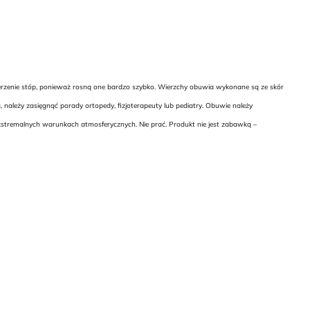
ierzenie stóp, ponieważ rosną one bardzo szybko. Wierzchy obuwia wykonane są ze skór
 należy zasięgnąć porady ortopedy, fizjoterapeuty lub pediatry. Obuwie należy
kstremalnych warunkach atmosferycznych. Nie prać. Produkt nie jest zabawką –