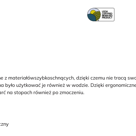
ne z materiałówszybkoschnących, dzięki czemu nie tracą s
ożna było użytkować je również w wodzie. Dzięki ergonomic
arć na stopach również po zmoczeniu.
czny