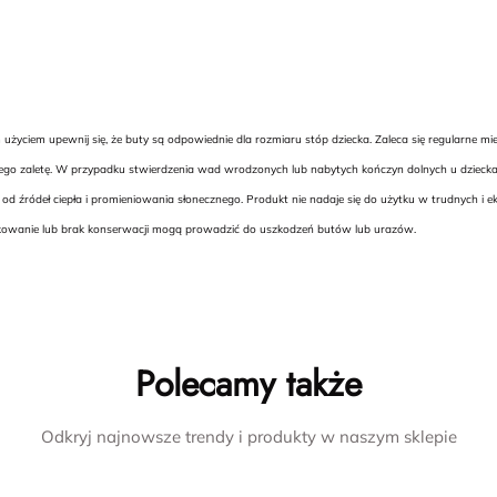
yciem upewnij się, że buty są odpowiednie dla rozmiaru stóp dziecka. Zaleca się regularne m
 jego zaletę. W przypadku stwierdzenia wad wrodzonych lub nabytych kończyn dolnych u dziecka,
ródeł ciepła i promieniowania słonecznego. Produkt nie nadaje się do użytku w trudnych i e
tkowanie lub brak konserwacji mogą prowadzić do uszkodzeń butów lub urazów.
Polecamy także
Odkryj najnowsze trendy i produkty w naszym sklepie