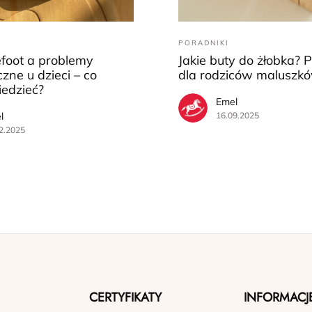
PORADNIKI
efoot a problemy
Jakie buty do żłobka? 
zne u dzieci – co
dla rodziców maluszk
iedzieć?
Emel
l
16.09.2025
2.2025
CERTYFIKATY
INFORMACJ