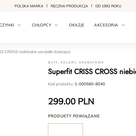
POLSKA MARKA
RĘCZNA PRODUKCJA
OD 1992 ROKU
CZYNKI
CHŁOPCY
OKAZJE
AKCESORIA
SS CROSS niebieskie sandałki dziecięce
BUTY
,
KOLORY
,
GRANATOWE
Superfit CRISS CROSS niebie
Kod produktu:
1-000580-8040
299.00
PLN
PRODUKTY POWIĄZANE