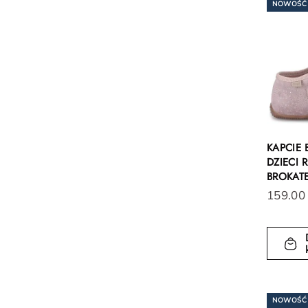
NOWOŚĆ
KAPCIE
DZIECI
BROKAT
159.00
NOWOŚĆ