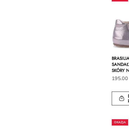
BRASILI
SANDAŁY
SKÓRY 
195.00