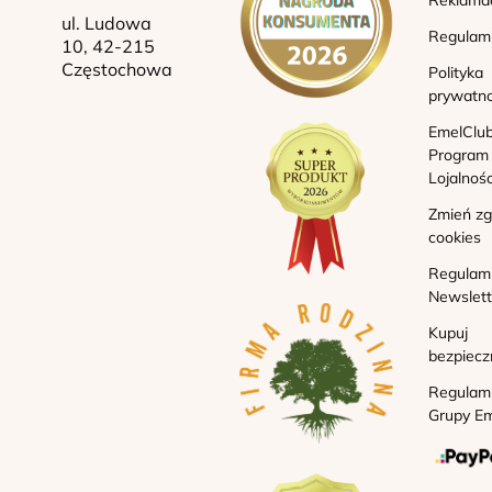
ul. Ludowa
Regulam
10, 42-215
Częstochowa
Polityka
prywatno
EmelClub
Program
Lojalnoś
Zmień z
cookies
Regulam
Newslett
Kupuj
bezpiecz
Regulam
Grupy Em