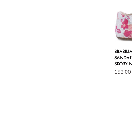
BRASIL
SANDAŁY
SKÓRY 
153.00