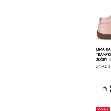
LIMA B
TRAMPKI
SKÓRY 
319.00