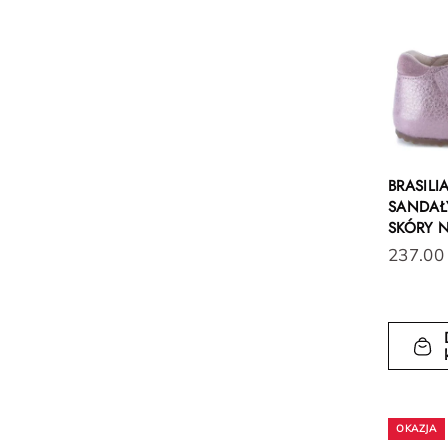
BRASILI
SANDAŁY
SKÓRY 
237.00