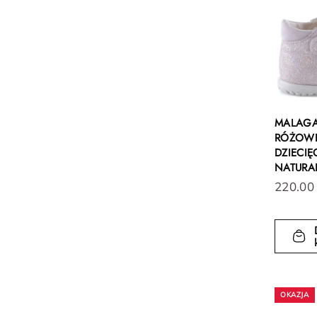
MALAGA
RÓŻOWE
DZIECIĘ
NATURA
220.00