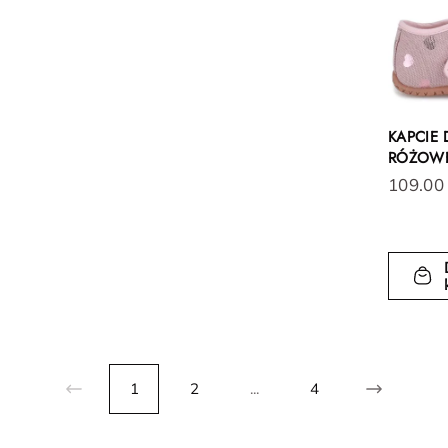
KAPCIE 
RÓŻOWE
109.00
1
2
...
4