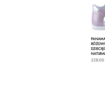
PANAMA
RÓŻOWE
DZIECIĘ
NATURA
228.00