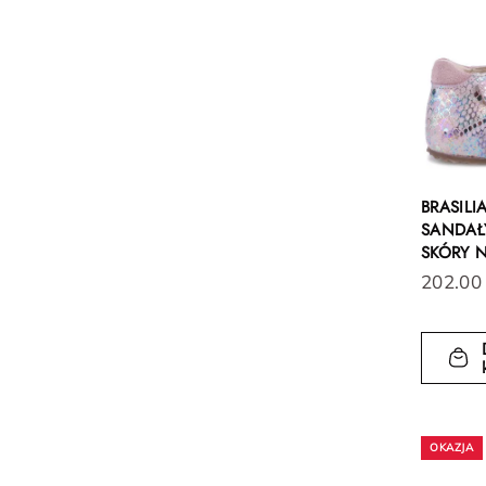
BRASILI
SANDAŁY
SKÓRY 
202.00