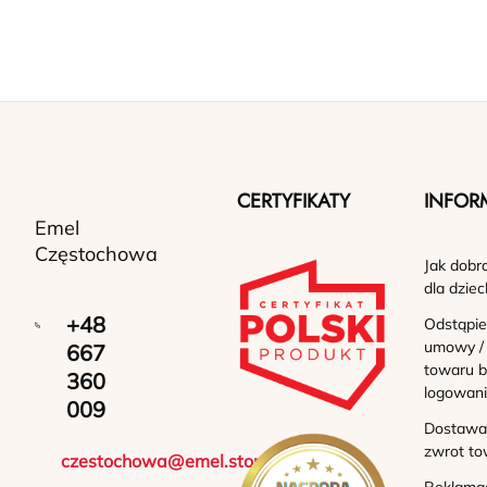
CERTYFIKATY
INFOR
Emel
Częstochowa
Jak dobr
dla dziec
+48
Odstąpie
umowy /
667
towaru b
360
logowan
009
Dostawa 
zwrot to
czestochowa@emel.store
Reklama