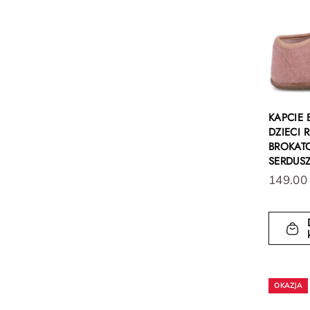
KAPCIE
DZIECI
BROKA
SERDUS
149.00