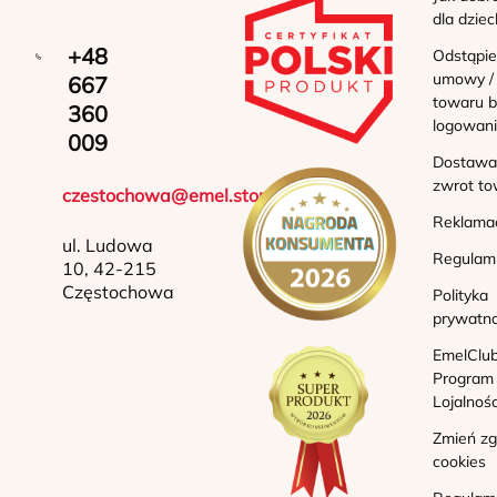
dla dziec
+48
Odstąpie
umowy /
667
towaru b
360
logowan
009
Dostawa 
zwrot to
czestochowa@emel.store
Reklama
ul. Ludowa
Regulam
10, 42-215
Częstochowa
Polityka
prywatno
EmelClub
Program
Lojalnoś
Zmień z
cookies