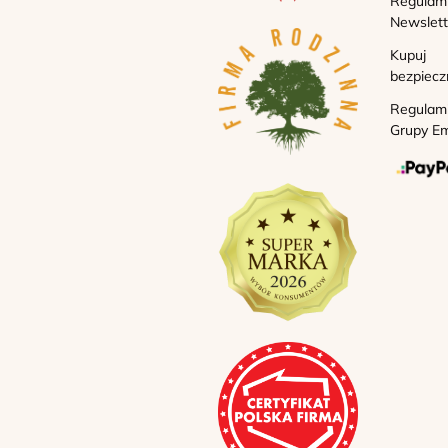
Regulam
Newslett
Kupuj
bezpiecz
Regulam
Grupy Em