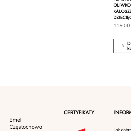
OLIWK
KALOSZ
DZIECIĘ
119.00
D
k
CERTYFIKATY
INFOR
Emel
Częstochowa
Jak dobr