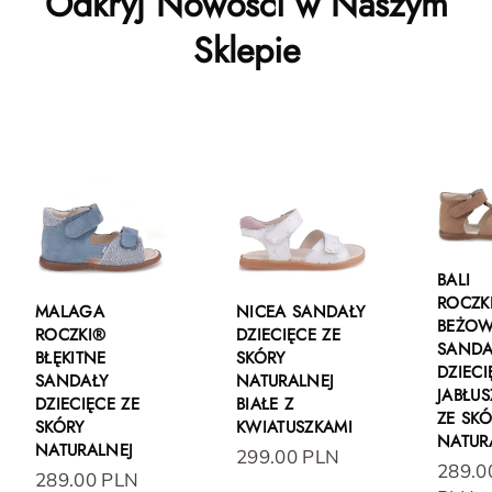
Odkryj Nowości w Naszym
Sklepie
BALI
ROCZK
MALAGA
NICEA SANDAŁY
BEŻO
ROCZKI®
DZIECIĘCE ZE
SANDA
BŁĘKITNE
SKÓRY
DZIECI
SANDAŁY
NATURALNEJ
JABŁUS
DZIECIĘCE ZE
BIAŁE Z
ZE SK
SKÓRY
KWIATUSZKAMI
NATUR
NATURALNEJ
299.00 PLN
289.0
289.00 PLN