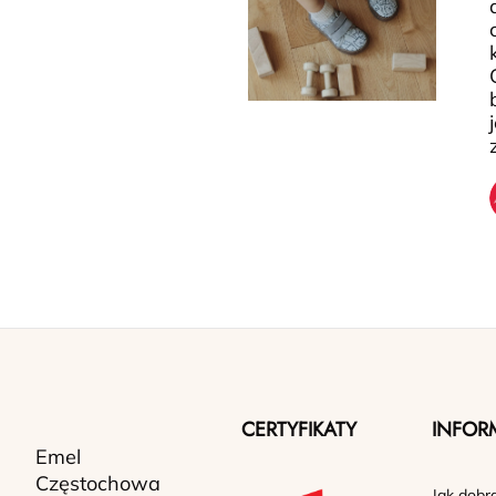
CERTYFIKATY
INFOR
Emel
Częstochowa
Jak dobr