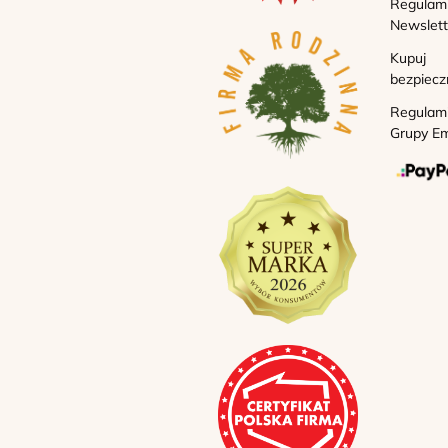
Regulam
Newslett
Kupuj
bezpiecz
Regulam
Grupy Em