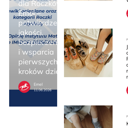
dla Roczków
Emel –
potwierdzenie
jakości,
bezpieczeństwa
i wsparcia
pierwszych
kroków dziecka
Emel
11.06.2026