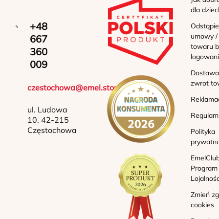
dla dziec
+48
Odstąpie
umowy /
667
towaru b
360
logowan
009
Dostawa 
zwrot to
czestochowa@emel.store
Reklama
ul. Ludowa
Regulam
10, 42-215
Częstochowa
Polityka
prywatno
EmelClub
Program
Lojalnoś
Zmień z
cookies