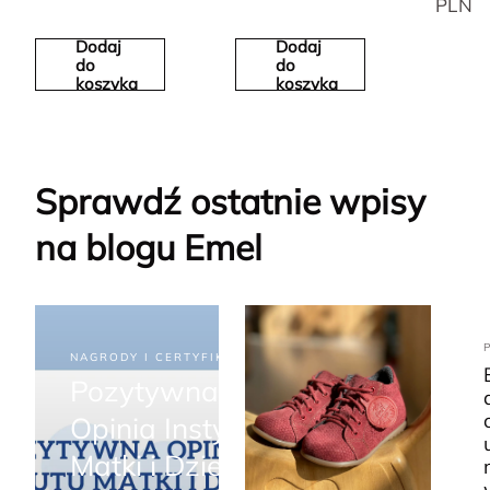
PLN
Dodaj
Dodaj
do
do
koszyka
koszyka
Sprawdź ostatnie wpisy
na blogu Emel
NAGRODY I CERTYFIKATY
Pozytywna
Opinia Instytutu
Matki i Dziecka